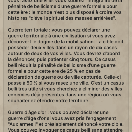
vous rasez une ville, vous subirez l'intégralité de la
pénalité de bellicisme d'une guerre formelle pour
cette ère : le monde n'est plus disposé à croire vos
histoires "d'éveil spirituel des masses arriérées".
Guerre territoriale : vous pouvez déclarer une
guerre territoriale à une civilisation si vous avez
découvert le dogme de la mobilisation. La cible doit
posséder deux villes dans un rayon de dix cases
autour de deux de vos villes. Vous devrez d'abord
la dénoncer, puis patienter cinq tours. Ce casus
belli réduit la pénalité de bellicisme d'une guerre
formelle pour cette ère de 25 % en cas de
déclaration de guerre ou de ville capturée. Celle-ci
passe à 50 % si vous rasez une ville. C'est un casus
belli très utile si vous cherchez à éliminer des villes
ennemies déjà présentes dans une région où vous
souhaiteriez étendre votre territoire.
Guerre d'âge d'or : vous pouvez déclarer une
guerre d'âge d'or si vous avez pris l'engagement
"Aux armes !" et préalablement dénoncé votre cible.
Vous pouvez invoquer ce casus belli sans attendre