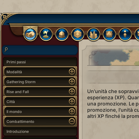
Primi passi
Modalità
Gathering Storm
Un'unità che sopravvi
Rise and Fall
esperienza (XP). Quand
Città
una promozione. Le pr
promozione, l'unità cu
Il mondo
altri XP finché la pr
Combattimento
Introduzione