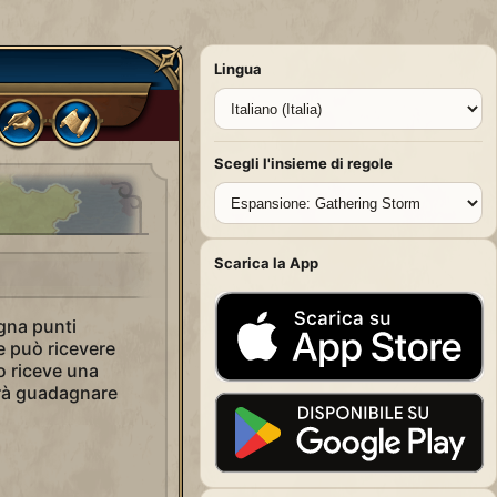
Lingua
Scegli l'insieme di regole
Scarica la App
gna punti
 e può ricevere
o riceve una
trà guadagnare