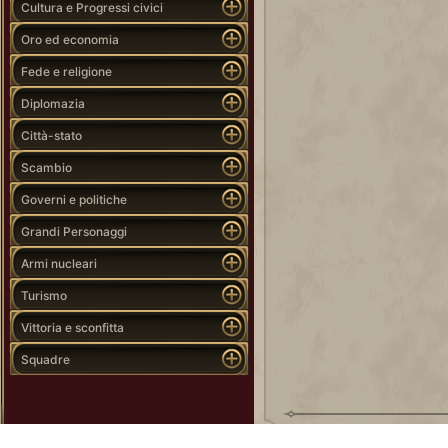
Cultura e Progressi civici
Oro ed economia
Fede e religione
Diplomazia
Città-stato
Scambio
Governi e politiche
Grandi Personaggi
Armi nucleari
Turismo
Vittoria e sconfitta
Squadre