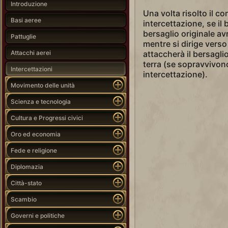
Introduzione
Una volta risolto il co
Basi aeree
intercettazione, se il
bersaglio originale a
Pattuglie
mentre si dirige verso
Attacchi aerei
attaccherà il bersagli
terra (se sopravvivono 
Intercettazioni
intercettazione).
Movimento delle unità
Scienza e tecnologia
Cultura e Progressi civici
Oro ed economia
Fede e religione
Diplomazia
Città-stato
Scambio
Governi e politiche