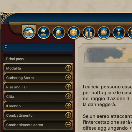
Primi passi
Modalità
Gathering Storm
I caccia possono esser
Rise and Fall
per pattugliare le cas
Città
nel raggio d'azione di
la danneggerà.
Il mondo
Combattimento
Se un aereo attaccant
l'intercettazione sarà
Combattimento aereo
difesa aggiungendo +5