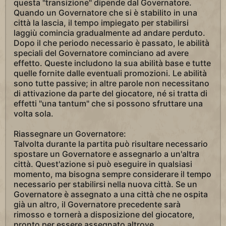
questa "transizione" dipende dal Governatore.
Quando un Governatore che si è stabilito in una
città la lascia, il tempo impiegato per stabilirsi
laggiù comincia gradualmente ad andare perduto.
Dopo il che periodo necessario è passato, le abilità
speciali del Governatore cominciano ad avere
effetto. Queste includono la sua abilità base e tutte
quelle fornite dalle eventuali promozioni. Le abilità
sono tutte passive; in altre parole non necessitano
di attivazione da parte del giocatore, né si tratta di
effetti "una tantum" che si possono sfruttare una
volta sola.
Riassegnare un Governatore:
Talvolta durante la partita può risultare necessario
spostare un Governatore e assegnarlo a un'altra
città. Quest'azione si può eseguire in qualsiasi
momento, ma bisogna sempre considerare il tempo
necessario per stabilirsi nella nuova città. Se un
Governatore è assegnato a una città che ne ospita
già un altro, il Governatore precedente sarà
rimosso e tornerà a disposizione del giocatore,
pronto per essere assegnato altrove.