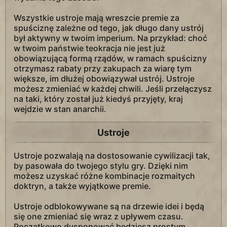
Wszystkie ustroje mają wreszcie premie za
spuściznę zależne od tego, jak długo dany ustrój
był aktywny w twoim imperium. Na przykład: choć
w twoim państwie teokracja nie jest już
obowiązującą formą rządów, w ramach spuścizny
otrzymasz rabaty przy zakupach za wiarę tym
większe, im dłużej obowiązywał ustrój. Ustroje
możesz zmieniać w każdej chwili. Jeśli przełączysz
na taki, który został już kiedyś przyjęty, kraj
wejdzie w stan anarchii.
Ustroje
Ustroje pozwalają na dostosowanie cywilizacji tak,
by pasowała do twojego stylu gry. Dzięki nim
możesz uzyskać różne kombinacje rozmaitych
doktryn, a także wyjątkowe premie.
Ustroje odblokowywane są na drzewie idei i będą
się one zmieniać się wraz z upływem czasu.
Początkowo dysponować będziesz prostym