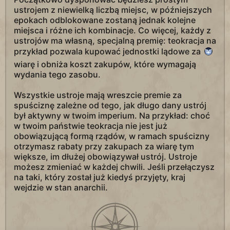
ustrojem z niewielką liczbą miejsc, w późniejszych
epokach odblokowane zostaną jednak kolejne
miejsca i różne ich kombinacje. Co więcej, każdy z
ustrojów ma własną, specjalną premię: teokracja na
przykład pozwala kupować jednostki lądowe za
wiarę i obniża koszt zakupów, które wymagają
wydania tego zasobu.
Wszystkie ustroje mają wreszcie premie za
spuściznę zależne od tego, jak długo dany ustrój
był aktywny w twoim imperium. Na przykład: choć
w twoim państwie teokracja nie jest już
obowiązującą formą rządów, w ramach spuścizny
otrzymasz rabaty przy zakupach za wiarę tym
większe, im dłużej obowiązywał ustrój. Ustroje
możesz zmieniać w każdej chwili. Jeśli przełączysz
na taki, który został już kiedyś przyjęty, kraj
wejdzie w stan anarchii.