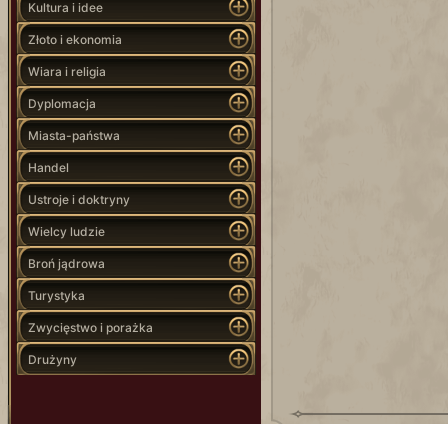
Kultura i idee
Złoto i ekonomia
Wiara i religia
Dyplomacja
Miasta-państwa
Handel
Ustroje i doktryny
Wielcy ludzie
Broń jądrowa
Turystyka
Zwycięstwo i porażka
Drużyny