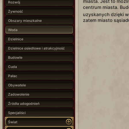
miasta. Jest to możli
Rozwój
centrum miasta. Bud
Żywność
uzyskanych dzięki wod
zatem miasto sąsiadu
Obszary mieszkalne
Woda
Dzielnice
Dzielnice osiedlowe i atrakcyjność
Budowle
Cuda
Pałac
Obywatele
Zadowolenie
Źródła udogodnień
Specjaliści
Świat