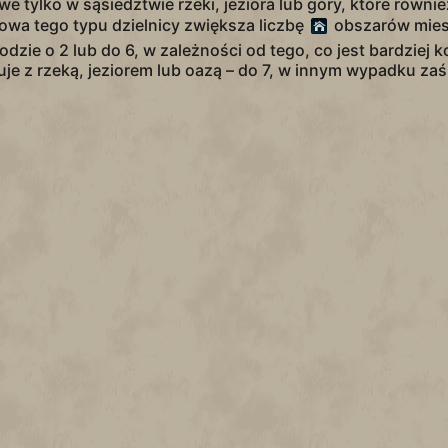
we tylko w sąsiedztwie rzeki, jeziora lub góry, które równie
owa tego typu dzielnicy zwiększa liczbę
obszarów mies
zie o 2 lub do 6, w zależności od tego, co jest bardziej k
je z rzeką, jeziorem lub oazą – do 7, w innym wypadku zaś