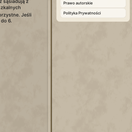
ż sąsiadują z
Prawo autorskie
zkalnych
Polityka Prywatności
orzystne. Jeśli
 do 6.