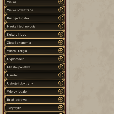
Walka
Walka powietrzna
Ruch jednostek
Nauka i technologia
Kultura i idee
Złoto i ekonomia
Wiara i religia
Dyplomacja
Miasta-państwa
Handel
Ustroje i doktryny
Wielcy ludzie
Broń jądrowa
Turystyka