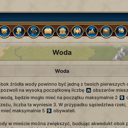
Woda
Woda
obok źródła wody powinno być jedną z twoich pierwszych d
j pozwoli na wysoką początkową liczbę
obszarów miesz
 z wodą, będzie mogło mieć na początku maksymalnie 2
o
zeżu, liczba ta wyniesie 3. W przypadku sąsiedztwa rzeki, 
o mieć maksymalnie 5
obywateli.
dy w mieście można zwiększyć, budując akwedukt obok p