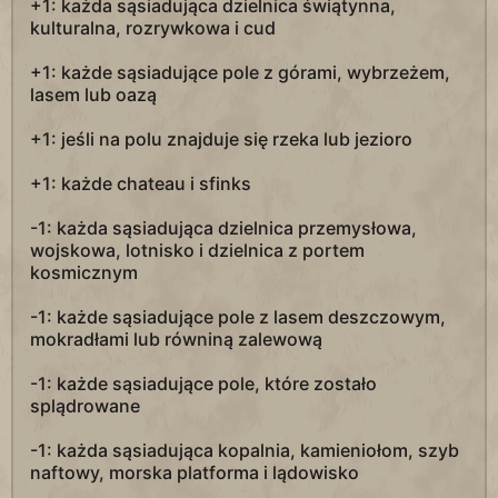
+1: każda sąsiadująca dzielnica świątynna,
kulturalna, rozrywkowa i cud
+1: każde sąsiadujące pole z górami, wybrzeżem,
lasem lub oazą
+1: jeśli na polu znajduje się rzeka lub jezioro
+1: każde chateau i sfinks
-1: każda sąsiadująca dzielnica przemysłowa,
wojskowa, lotnisko i dzielnica z portem
kosmicznym
-1: każde sąsiadujące pole z lasem deszczowym,
mokradłami lub równiną zalewową
-1: każde sąsiadujące pole, które zostało
splądrowane
-1: każda sąsiadująca kopalnia, kamieniołom, szyb
naftowy, morska platforma i lądowisko