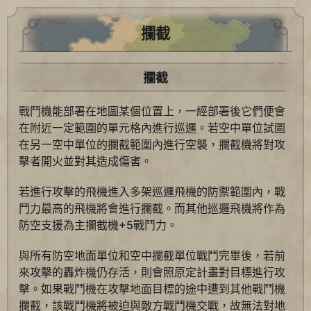
攔截
攔截
戰鬥機能部署在地圖某個位置上，一經部署後它們便會
在附近一定範圍的單元格內進行巡邏。若空中單位試圖
在另一空中單位的攔截範圍內進行空襲，攔截機將對攻
擊者開火並對其造成傷害。
若進行攻擊的飛機進入多架巡邏飛機的防禦範圍內，戰
鬥力最高的飛機將會進行攔截。而其他巡邏飛機將作為
防空支援為主攔截機+5戰鬥力。
與所有防空地面單位和空中攔截單位戰鬥完畢後，若前
來攻擊的轟炸機仍存活，則會照原定計畫對目標進行攻
擊。如果戰鬥機在攻擊地面目標的途中遭到其他戰鬥機
攔截，該戰鬥機將被迫與敵方戰鬥機交戰，故無法對地