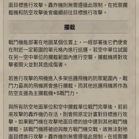
面目標進行攻擊。轟炸機則無需遵循此限制，在抵禦攔
截機和防空攻擊後會繼續前往目標進行攻擊。
攔截
戰鬥機能部署在地圖某個位置上，一經部署後它們便會
在附近一定範圍的單元格內進行巡邏。若空中單位試圖
在另一空中單位的攔截範圍內進行空襲，攔截機將對攻
擊者開火並對其造成傷害。
若進行攻擊的飛機進入多架巡邏飛機的防禦範圍內，戰
鬥力最高的飛機將會進行攔截。而其他巡邏飛機將作為
防空支援為主攔截機+5戰鬥力。
與所有防空地面單位和空中攔截單位戰鬥完畢後，若前
來攻擊的轟炸機仍存活，則會照原定計畫對目標進行攻
擊。如果戰鬥機在攻擊地面目標的途中遭到其他戰鬥機
攔截，該戰鬥機將被迫與敵方戰鬥機交戰，故無法對地
面目標進行攻擊。轟炸機則無需遵循此限制，在抵禦攔