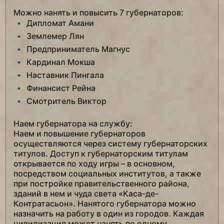
Можно нанять и повысить 7 губернаторов:
Дипломат Амани
Землемер Лян
Предприниматель Магнус
Кардинал Мокша
Наставник Пингала
Финансист Рейна
Смотритель Виктор
Наем губернатора на службу:
Наем и повышение губернаторов
осуществляются через систему губернаторских
титулов. Доступ к губернаторским титулам
открывается по ходу игры – в основном,
посредством социальных институтов, а также
при постройке правительственного района,
зданий в нем и чуда света «Каса-де-
Контратасьон». Нанятого губернатора можно
назначить на работу в один из городов. Каждая
цивилизация может нанять по одному