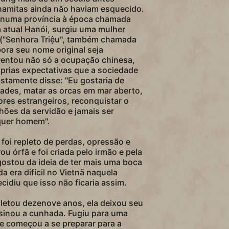
namitas ainda não haviam esquecido.
 numa província à época chamada
 atual Hanói, surgiu uma mulher
u ("Senhora Triệu", também chamada
bora seu nome original seja
entou não só a ocupação chinesa,
rias expectativas que a sociedade
ostamente disse: "Eu gostaria de
des, matar as orcas em mar aberto,
res estrangeiros, reconquistar o
lhões da servidão e jamais ser
quer homem".
a foi repleto de perdas, opressão e
ou órfã e foi criada pelo irmão e pela
ostou da ideia de ter mais uma boca
da era difícil no Vietnã naquela
cidiu que isso não ficaria assim.
etou dezenove anos, ela deixou seu
ssinou a cunhada. Fugiu para uma
 começou a se preparar para a