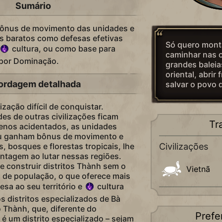
Sumário
bônus de movimento das unidades e
is baratos como defesas efetivas
Só quero mont
cultura, ou como base para
caminhar nas 
 por Dominação.
grandes baleia
oriental, abrir 
ordagem detalhada
salvar o povo 
ização difícil de conquistar.
es de outras civilizações ficam
Tr
enos acidentados, as unidades
iệu ganham bônus de movimento e
 bosques e florestas tropicais, lhe
Civilizações
ntagem ao lutar nessas regiões.
e construir distritos Thành sem o
Vietnã
o de população, o que oferece mais
sa ao seu território e
cultura
s distritos especializados de Bà
 o Thành, que, diferente do
Prefe
 um distrito especializado – sejam