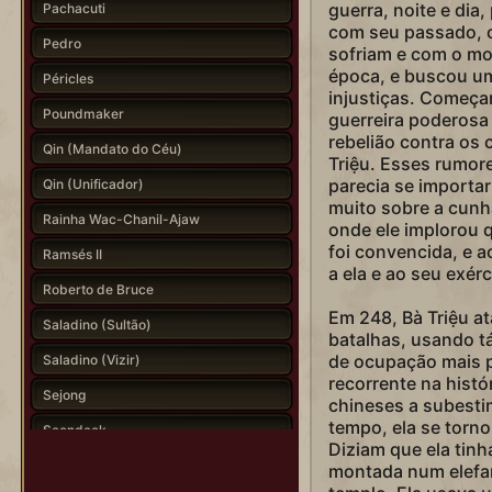
guerra, noite e dia,
Pachacuti
com seu passado, 
Pedro
sofriam e com o mo
época, e buscou u
Péricles
injustiças. Começa
Poundmaker
guerreira poderos
rebelião contra os 
Qin (Mandato do Céu)
Triệu. Esses rumore
parecia se importa
Qin (Unificador)
muito sobre a cunha
Rainha Wac-Chanil-Ajaw
onde ele implorou q
foi convencida, e a
Ramsés II
a ela e ao seu exérc
Roberto de Bruce
Em 248, Bà Triệu at
Saladino (Sultão)
batalhas, usando tá
de ocupação mais p
Saladino (Vizir)
recorrente na histór
Sejong
chineses a subesti
tempo, ela se torno
Seondeok
Diziam que ela tinh
Shaka
montada num elefa