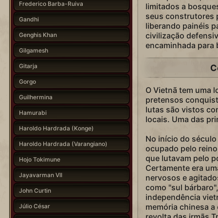
Frederico Barba-Ruiva
limitados a bosques
seus construtores 
Gandhi
liberando painéis p
civilização defensi
Genghis Khan
encaminhada para bu
Gilgamesh
Gitarja
C
Gorgo
O Vietnã tem uma lo
Guilhermina
pretensos conquist
lutas são vistos c
Hamurabi
locais. Uma das pri
Haroldo Hardrada (Konge)
No início do século 
Haroldo Hardrada (Varangiano)
ocupado pelo reino
que lutavam pelo p
Hojo Tokimune
Certamente era uma
Jayavarman VII
nervosos e agitad
como "sul bárbaro",
John Curtin
independência viet
memória chinesa a 
Júlio César
revolta das irmãs 