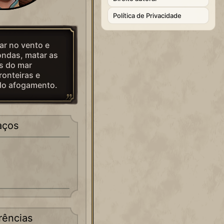
Política de Privacidade
ar no vento e
ondas, matar as
s do mar
fronteiras e
do afogamento.
aços
rências