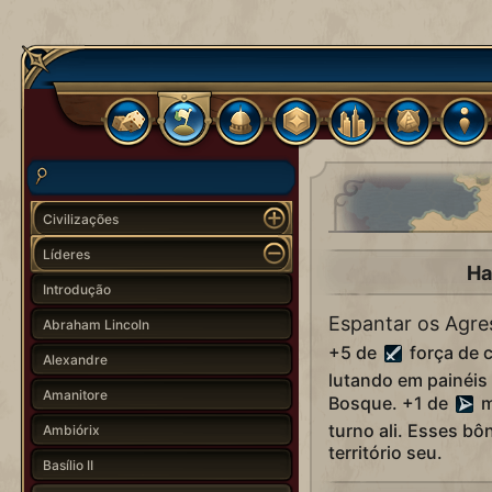
Civilizações
Líderes
Ha
Introdução
Espantar os Agre
Abraham Lincoln
+5 de
força de 
Alexandre
lutando em painéis 
Amanitore
Bosque. +1 de
m
turno ali. Esses bô
Ambiórix
território seu.
Basílio II