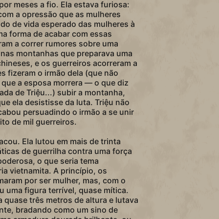
 por meses a fio. Ela estava furiosa:
com a opressão que as mulheres
do de vida esperado das mulheres à
ma forma de acabar com essas
ram a correr rumores sobre uma
a nas montanhas que preparava uma
chineses, e os guerreiros acorreram a
s fizeram o irmão dela (que não
r que a esposa morrera — o que diz
da de Triệu...) subir a montanha,
ue ela desistisse da luta. Triệu não
cabou persuadindo o irmão a se unir
ito de mil guerreiros.
acou. Ela lutou em mais de trinta
ticas de guerrilha contra uma força
oderosa, o que seria tema
ia vietnamita. A princípio, os
maram por ser mulher, mas, com o
u uma figura terrível, quase mítica.
a quase três metros de altura e lutava
nte, bradando como um sino de