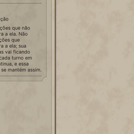
ação
ações que não
a a ela. Não
ações que
a a ela; sua
as vai ficando
 cada turno em
tinua, e essa
a se mantém assim.