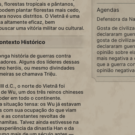
, florestas tropicais e pântanos,
Agendas
podem plantar florestas mais cedo,
ara novos distritos. O Vietnã é uma
Defensora da N
va altamente eficaz, bem
scar uma vitória militar ou cultural.
Gosta de civiliz
declararam guerr
gosta de civiliz
ontexto Histórico
declararam guerr
opinião sobre el
nga história de guerras contra
mais negativa a
adores. Alguns dos líderes dessas
que a guerra con
omo heróis, ou mesmo divindades
opinião negativ
meiras se chamava Triệu.
III d.C., o norte do Vietnã foi
 de Wu, um dos três reinos chineses
oder em todo o continente.
 situação tensa: os Wu já estavam
os com sua ocupação do que viam
 e as constantes revoltas de
namitas. Talvez ainda estivesse na
experiência da dinastia Han e da
Trưng mais de um século antes —