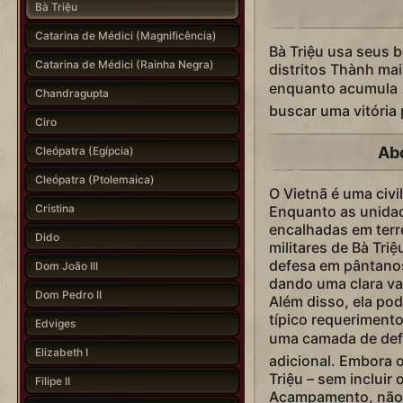
Bà Triệu
Catarina de Médici (Magnificência)
Bà Triệu usa seus 
Catarina de Médici (Rainha Negra)
distritos Thành ma
enquanto acumula
Chandragupta
buscar uma vitória
Ciro
Ab
Cleópatra (Egípcia)
Cleópatra (Ptolemaica)
O Vietnã é uma civil
Cristina
Enquanto as unidad
encalhadas em terr
Dido
militares de Bà Tr
defesa em pântanos,
Dom João III
dando uma clara va
Dom Pedro II
Além disso, ela pod
típico requeriment
Edviges
uma camada de defe
Elizabeth I
adicional. Embora o
Triệu – sem incluir
Filipe II
Acampamento, não é