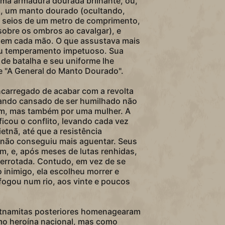
uma armadura dourada brilhante, ou,
, um manto dourado (ocultando,
 seios de um metro de comprimento,
sobre os ombros ao cavalgar), e
 em cada mão. O que assustava mais
eu temperamento impetuoso. Sua
de batalha e seu uniforme lhe
de "A General do Manto Dourado".
ncarregado de acabar com a revolta
icando cansado de ser humilhado não
em, mas também por uma mulher. A
ficou o conflito, levando cada vez
ietnã, até que a resistência
 não conseguiu mais aguentar. Seus
m, e, após meses de lutas renhidas,
errotada. Contudo, em vez de se
o inimigo, ela escolheu morrer e
ogou num rio, aos vinte e poucos
etnamitas posteriores homenagearam
mo heroína nacional, mas como