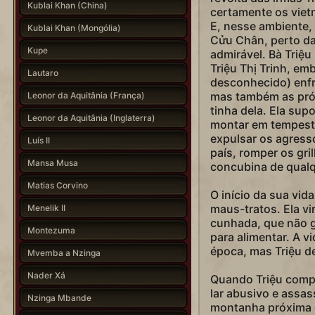
Kublai Khan (China)
certamente os viet
E, nesse ambiente,
Kublai Khan (Mongólia)
Cửu Chân, perto da
Kupe
admirável. Bà Triệ
Triệu Thị Trinh, em
Lautaro
desconhecido) enfr
mas também as próp
Leonor da Aquitânia (França)
tinha dela. Ela sup
Leonor da Aquitânia (Inglaterra)
montar em tempesta
expulsar os agresso
Luís II
país, romper os gri
Mansa Musa
concubina de qual
Matias Corvino
O início da sua vid
maus-tratos. Ela vir
Menelik II
cunhada, que não g
Montezuma
para alimentar. A vi
época, mas Triệu de
Mvemba a Nzinga
Nader Xá
Quando Triệu compl
lar abusivo e assa
Nzinga Mbande
montanha próxima e