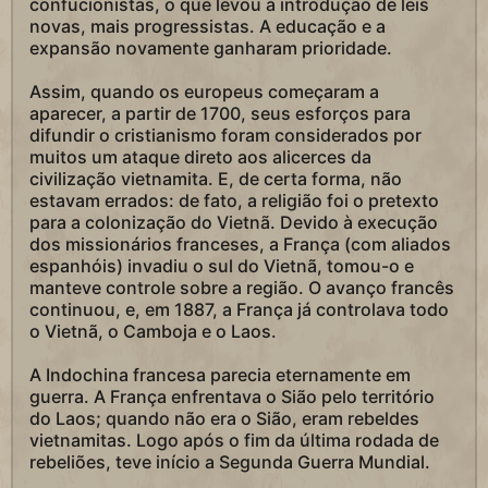
confucionistas, o que levou à introdução de leis
novas, mais progressistas. A educação e a
expansão novamente ganharam prioridade.
Assim, quando os europeus começaram a
aparecer, a partir de 1700, seus esforços para
difundir o cristianismo foram considerados por
muitos um ataque direto aos alicerces da
civilização vietnamita. E, de certa forma, não
estavam errados: de fato, a religião foi o pretexto
para a colonização do Vietnã. Devido à execução
dos missionários franceses, a França (com aliados
espanhóis) invadiu o sul do Vietnã, tomou-o e
manteve controle sobre a região. O avanço francês
continuou, e, em 1887, a França já controlava todo
o Vietnã, o Camboja e o Laos.
A Indochina francesa parecia eternamente em
guerra. A França enfrentava o Sião pelo território
do Laos; quando não era o Sião, eram rebeldes
vietnamitas. Logo após o fim da última rodada de
rebeliões, teve início a Segunda Guerra Mundial.