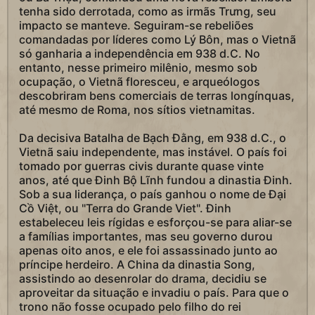
tenha sido derrotada, como as irmãs Trưng, seu
impacto se manteve. Seguiram-se rebeliões
comandadas por líderes como Lý Bôn, mas o Vietnã
só ganharia a independência em 938 d.C. No
entanto, nesse primeiro milênio, mesmo sob
ocupação, o Vietnã floresceu, e arqueólogos
descobriram bens comerciais de terras longínquas,
até mesmo de Roma, nos sítios vietnamitas.
Da decisiva Batalha de Bạch Đằng, em 938 d.C., o
Vietnã saiu independente, mas instável. O país foi
tomado por guerras civis durante quase vinte
anos, até que Đinh Bộ Lĩnh fundou a dinastia Đinh.
Sob a sua liderança, o país ganhou o nome de Đại
Cồ Việt, ou "Terra do Grande Viet". Đinh
estabeleceu leis rígidas e esforçou-se para aliar-se
a famílias importantes, mas seu governo durou
apenas oito anos, e ele foi assassinado junto ao
príncipe herdeiro. A China da dinastia Song,
assistindo ao desenrolar do drama, decidiu se
aproveitar da situação e invadiu o país. Para que o
trono não fosse ocupado pelo filho do rei