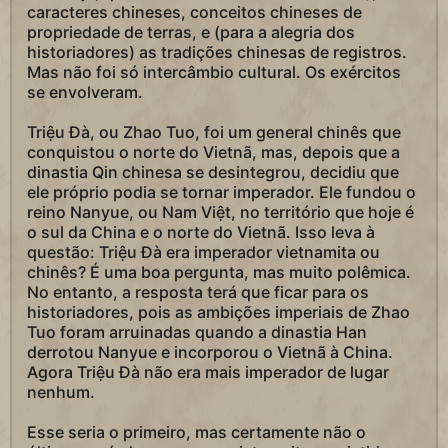
caracteres chineses, conceitos chineses de
propriedade de terras, e (para a alegria dos
historiadores) as tradições chinesas de registros.
Mas não foi só intercâmbio cultural. Os exércitos
se envolveram.
Triệu Đà, ou Zhao Tuo, foi um general chinês que
conquistou o norte do Vietnã, mas, depois que a
dinastia Qin chinesa se desintegrou, decidiu que
ele próprio podia se tornar imperador. Ele fundou o
reino Nanyue, ou Nam Việt, no território que hoje é
o sul da China e o norte do Vietnã. Isso leva à
questão: Triệu Đà era imperador vietnamita ou
chinês? É uma boa pergunta, mas muito polêmica.
No entanto, a resposta terá que ficar para os
historiadores, pois as ambições imperiais de Zhao
Tuo foram arruinadas quando a dinastia Han
derrotou Nanyue e incorporou o Vietnã à China.
Agora Triệu Đà não era mais imperador de lugar
nenhum.
Esse seria o primeiro, mas certamente não o