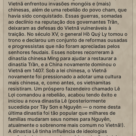
Vietnã enfrentou invasões mongóis e (mais)
chinesas, além de uma rebelião do povo cham, que
havia sido conquistado. Essas guerras, somadas
ao declínio na reputação dos governantes Trần,
deixaram as defesas do Vietnã vulneráveis à
traição. No século XV, o general Hồ Quý Ly tomou o
trono e declarou um conjunto de reformas ousadas
e progressistas que não foram apreciadas pelos
senhores feudais. Esses nobres recorreram à
dinastia chinesa Ming para ajudar a restaurar a
dinastia Trần, e a China novamente dominou o
Vietnã em 1407. Sob a lei chinesa, o Vietnã
novamente foi pressionado a adotar uma cultura
mais chinesa, e, como antes, os vietnamitas
resistiram. Um próspero fazendeiro chamado Lê
Lợi comandou a rebelião, acabou tendo êxito e
iniciou a nova dinastia Lê (posteriormente
sucedida por Tây Sơn e Nguyễn — o nome desta
última dinastia foi tão popular que milhares de
famílias mudaram seus nomes para Nguyễn,
atualmente o sobrenome mais comum no Vietnã!).
A dinastia Lê tinha influência de ideologias