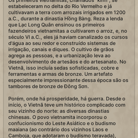
Os primeiros vietnamitas, chamados "kinh", se
estabeleceram no delta do Rio Vermelho e já
cultivavam a terra com arrozais irrigados em 1200
a.C., durante a dinastia Hồng Bàng. Reza a lenda
que Lạc Long Quân ensinou os primeiros
fazendeiros vietnamitas a cultivarem o arroz, e, no
século VI a.C., eles já haviam canalizado os cursos
d'água ao seu redor e construído sistemas de
irrigação, canais e diques. O cultivo de grãos
agrega as pessoas, e a urbanização leva ao
desenvolvimento de artesãos e do artesanato. No
Vietnã, isso incluía sedas sofisticadas, cobre e
ferramentas e armas de bronze. Um artefato
especialmente impressionante dessa época são os
tambores de bronze de Đông Sơn.
Porém, onde há prosperidade, há guerra. Desde o
início, o Vietnã teve um histórico complicado com
seu vizinho do norte: as diversas dinastias
chinesas. O povo vietnamita incorporou o
confucionismo do Leste Asiático e o budismo
maaiana (ao contrário dos vizinhos Laos e
Camboja, que adotaram o budismo teravada),