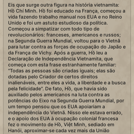
Eis que surge outra figura na história vietnamita:
Hồ Chí Minh. Hồ foi educado na França, começou a
vida fazendo trabalho manual nos EUA e no Reino
Unido e foi um astuto estudioso da política.
Começou a simpatizar com todo tipo de
revolucionários: franceses, americanos e russos;
na Segunda Guerra Mundial, voltou para o Vietnã
para lutar contra as forças de ocupação do Japão e
da França de Vichy. Após a guerra, Hồ leu a
Declaração de Independência Vietnamita, que
começa com esta frase estranhamente familiar:
"Todas as pessoas são criadas iguais; elas são
dotadas pelo Criador de certos direitos
inalienáveis, entre eles a vida, a liberdade e a busca
pela felicidade". De fato, Hồ, que havia sido
auxiliado pelos americanos na luta contra as
potências do Eixo na Segunda Guerra Mundial, por
um tempo pensou que os EUA apoiariam a
independência do Vietnã. Nisso ele estava errado,
e o apoio dos EUA à ocupação colonial francesa
fez o movimento de Hồ, Việt Minh, sediado em
Hanói, aproximar-se cada vez mais da União