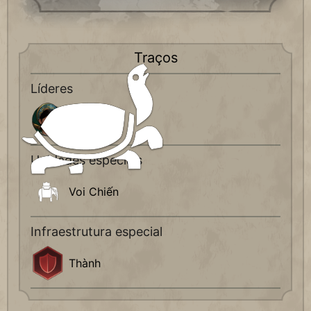
Traços
Líderes
Bà Triệu
Unidades especiais
Voi Chiến
Infraestrutura especial
Thành