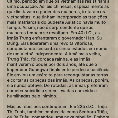
último, período em que os vietnamitas resistiriam a
uma ocupação. As leis chinesas, especialmente as
que limitavam o poder das mulheres, irritaram os
vietnamitas, que tinham incorporado as tradições
mais matriarcais do Sudeste Asiático havia muito
tempo. Assim, não é surpreendente que as
mulheres tenham se revoltado. Em 40 d.C., as
irmãs Trưng enfrentaram o governador Han, Su
Dung. Elas lideraram uma revolta vitoriosa,
conquistando sessenta e cinco estados em nome
de um Vietnã independente. A irmã mais velha,
Trưng Trắc, foi coroada rainha, e as irmãs
mantiveram o poder por dois anos, até que o
Imperador Guangwu finalmente perdeu a paciência.
Ele enviou um exército para reconquistar as terras
e cortar as cabeças das irmãs. As cabeças, porém,
ele nunca obteve. Derrotadas, as irmãs preferiram
cometer suicídio a serem levadas com vida e
humilhadas pelo inimigo.
Mas as rebeliões continuaram. Em 225 d.C., Triệu
Thị Trinh, também conhecida como Senhora Triệu,
ou Bà Triệu, comandou uma nova rebelião. Embora