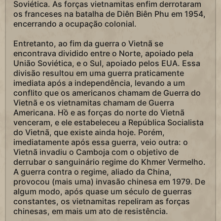
Soviética. As forças vietnamitas enfim derrotaram
os franceses na batalha de Diên Biên Phu em 1954,
encerrando a ocupação colonial.
Entretanto, ao fim da guerra o Vietnã se
encontrava dividido entre o Norte, apoiado pela
União Soviética, e o Sul, apoiado pelos EUA. Essa
divisão resultou em uma guerra praticamente
imediata após a independência, levando a um
conflito que os americanos chamam de Guerra do
Vietnã e os vietnamitas chamam de Guerra
Americana. Hồ e as forças do norte do Vietnã
venceram, e ele estabeleceu a República Socialista
do Vietnã, que existe ainda hoje. Porém,
imediatamente após essa guerra, veio outra: o
Vietnã invadiu o Camboja com o objetivo de
derrubar o sanguinário regime do Khmer Vermelho.
A guerra contra o regime, aliado da China,
provocou (mais uma) invasão chinesa em 1979. De
algum modo, após quase um século de guerras
constantes, os vietnamitas repeliram as forças
chinesas, em mais um ato de resistência.