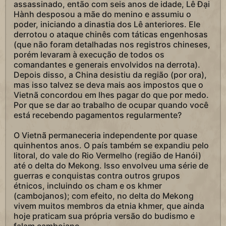
assassinado, então com seis anos de idade, Lê Đại
Hành desposou a mãe do menino e assumiu o
poder, iniciando a dinastia dos Lê anteriores. Ele
derrotou o ataque chinês com táticas engenhosas
(que não foram detalhadas nos registros chineses,
porém levaram à execução de todos os
comandantes e generais envolvidos na derrota).
Depois disso, a China desistiu da região (por ora),
mas isso talvez se deva mais aos impostos que o
Vietnã concordou em lhes pagar do que por medo.
Por que se dar ao trabalho de ocupar quando você
está recebendo pagamentos regularmente?
O Vietnã permaneceria independente por quase
quinhentos anos. O país também se expandiu pelo
litoral, do vale do Rio Vermelho (região de Hanói)
até o delta do Mekong. Isso envolveu uma série de
guerras e conquistas contra outros grupos
étnicos, incluindo os cham e os khmer
(cambojanos); com efeito, no delta do Mekong
vivem muitos membros da etnia khmer, que ainda
hoje praticam sua própria versão do budismo e