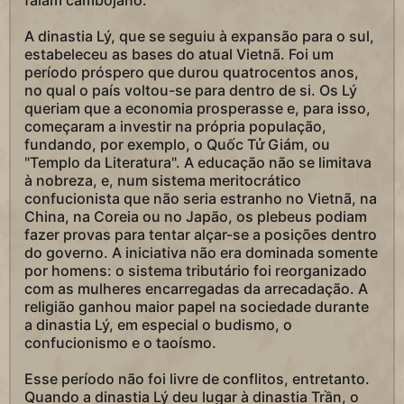
falam cambojano.
A dinastia Lý, que se seguiu à expansão para o sul,
estabeleceu as bases do atual Vietnã. Foi um
período próspero que durou quatrocentos anos,
no qual o país voltou-se para dentro de si. Os Lý
queriam que a economia prosperasse e, para isso,
começaram a investir na própria população,
fundando, por exemplo, o Quốc Tử Giám, ou
"Templo da Literatura". A educação não se limitava
à nobreza, e, num sistema meritocrático
confucionista que não seria estranho no Vietnã, na
China, na Coreia ou no Japão, os plebeus podiam
fazer provas para tentar alçar-se a posições dentro
do governo. A iniciativa não era dominada somente
por homens: o sistema tributário foi reorganizado
com as mulheres encarregadas da arrecadação. A
religião ganhou maior papel na sociedade durante
a dinastia Lý, em especial o budismo, o
confucionismo e o taoísmo.
Esse período não foi livre de conflitos, entretanto.
Quando a dinastia Lý deu lugar à dinastia Trần, o