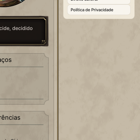
Política de Privacidade
ide, decidido
aços
rências