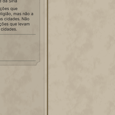
 da Síria
ações que
ligião, mas não a
as cidades. Não
ações que levam
 cidades.