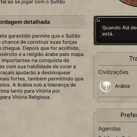
tal ao se jogar com o Sultão
ordagem detalhada
Quando Alá dec
está.
eta garantido permite que o Sultão
 chance de construir suas forças
e chegue. Depois que for acolhido,
xército e a religião árabe pelo mapa.
Tr
 importantes na conquista de
tes com sua habilidade de curar a
Civilizações
raçais ajudarão a desbloquear
 mais fortes, também permitindo que
los. A Arábia sob a liderança de
Arábia
tima tanto para Vitória por
ara Vitória Religiosa.
Prefe
Agendas