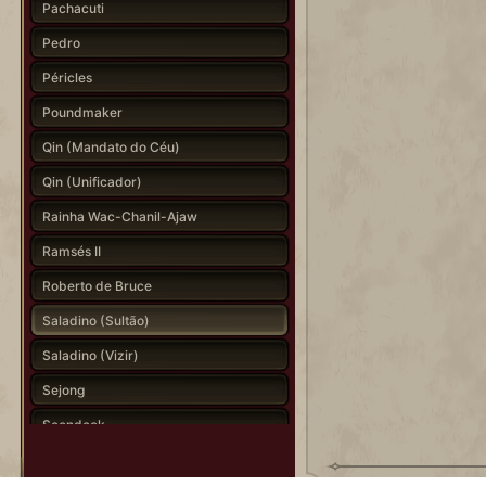
Pachacuti
Pedro
Péricles
Poundmaker
Qin (Mandato do Céu)
Qin (Unificador)
Rainha Wac-Chanil-Ajaw
Ramsés II
Roberto de Bruce
Saladino (Sultão)
Saladino (Vizir)
Sejong
Seondeok
Shaka