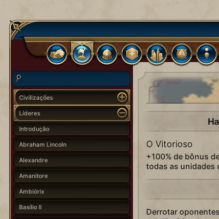
Civilizações
Líderes
Ha
Introdução
O Vitorioso
Abraham Lincoln
+100% de bônus de
Alexandre
todas as unidades 
Amanitore
Ambiórix
Basílio II
Derrotar oponente