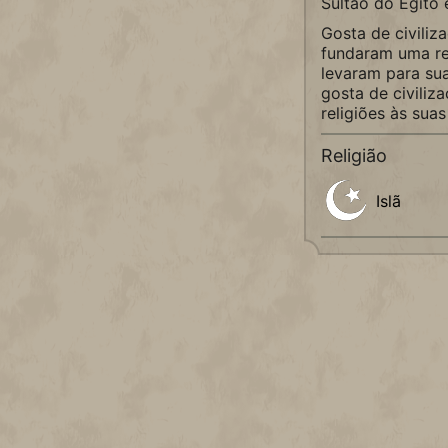
Sultão do Egito e
Gosta de civiliz
fundaram uma re
levaram para su
gosta de civiliz
religiões às suas
Religião
Islã