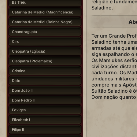
religião é fundamen
Bà Triệu
Saladino.
Catarina de Médici (Magnificência)
Ab
Catarina de Médici (Rainha Negra)
Chandragupta
Ter um Grande Prof
Saladino tenha uma
Ciro
armadas até que el
Cleópatra (Egípcia)
siga espalhando o e
Os Mamlukes serão
Cleópatra (Ptolemaica)
civilizações distan
Cristina
cada turno. Os Mad
unidades militares
Dido
compre mais Apósto
Sultão Saladino é ó
Dom João III
Dominação quanto p
Dom Pedro II
Edviges
Elizabeth I
Filipe II