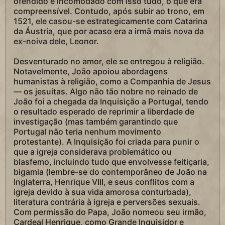
ofendido e incomodado com isso tudo, o que era
compreensível. Contudo, após subir ao trono, em
1521, ele casou-se estrategicamente com Catarina
da Áustria, que por acaso era a irmã mais nova da
ex-noiva dele, Leonor.
Desventurado no amor, ele se entregou à religião.
Notavelmente, João apoiou abordagens
humanistas à religião, como a Companhia de Jesus
— os jesuítas. Algo não tão nobre no reinado de
João foi a chegada da Inquisição a Portugal, tendo
o resultado esperado de reprimir a liberdade de
investigação (mas também garantindo que
Portugal não teria nenhum movimento
protestante). A Inquisição foi criada para punir o
que a igreja considerava problemático ou
blasfemo, incluindo tudo que envolvesse feitiçaria,
bigamia (lembre-se do contemporâneo de João na
Inglaterra, Henrique VIII, e seus conflitos com a
igreja devido à sua vida amorosa conturbada),
literatura contrária à igreja e perversões sexuais.
Com permissão do Papa, João nomeou seu irmão,
Cardeal Henrique, como Grande Inquisidor e