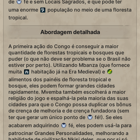
de
fé e sem Locais Sagrados, e que pode ter
uma enorme
população no meio de uma floresta
tropical.
Abordagem detalhada
A primeira ação do Congo é conseguir a maior
quantidade de florestas tropicais e bosques que
puder (o que não deve ser problema se o Brasil não
estiver por perto). Utilizando Mbanza (que fornece
muita
habitação já na Era Medieval) e
alimentos dos painéis de floresta tropical e
bosque, eles podem formar grandes cidades
rapidamente. Mvemba também escolherá a maior
religião do jogo e espalhá-la pela maioria das suas
cidades para que o Congo possa duplicar os bônus
de crença de melhoria e de crença fundadora (sem
ter que gerar um único ponto de
fé!). Se eles
acabarem adquirindo
fé, eles podem usá-la para
patrocinar Grandes Personalidades, melhorando a
habilidade de civilização Nkisi deles, que por si só