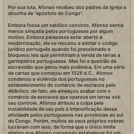
Por sua luta, Afonso recebeu dos padres da Igreja a
alcunha de "apóstolo do Congo".
Embora fosse um católico convicto, Afonso sentia
menos simpatia pelos portugueses por algum
motivo. Embora parecesse estar aberto à
modernização, ele se recusou a adotar o código
jurídico português quando foi pressionado e
bloqueou leis que permitiriam a venda de terras a
garimpeiros portugueses. Mas foi a questão da
escravidão que gerou mais polêmica. Em uma série
de cartas que começou em 1526 d.C., Afonso
condenou a violência dos portugueses no
estabelecimento do comércio de escravos pelo
Atlântico; de fato, ele ameaçou acabar com o
comércio de escravos que operava em terras sob
seu controle. Afonso atribuiu a culpa pela
instabilidade de seu país à intensificação dessa
atividade pelos portugueses nas províncias ao sul
do Congo. Porém, muitos de seus próprios nobres
lucravam com isso, de forma que o único limite
efetivo que Afonso conseguiu estabelecer foi um