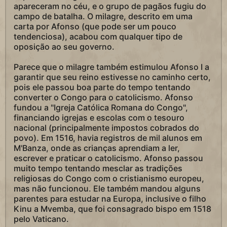
apareceram no céu, e o grupo de pagãos fugiu do
campo de batalha. O milagre, descrito em uma
carta por Afonso (que pode ser um pouco
tendenciosa), acabou com qualquer tipo de
oposição ao seu governo.
Parece que o milagre também estimulou Afonso I a
garantir que seu reino estivesse no caminho certo,
pois ele passou boa parte do tempo tentando
converter o Congo para o catolicismo. Afonso
fundou a "Igreja Católica Romana do Congo",
financiando igrejas e escolas com o tesouro
nacional (principalmente impostos cobrados do
povo). Em 1516, havia registros de mil alunos em
M'Banza, onde as crianças aprendiam a ler,
escrever e praticar o catolicismo. Afonso passou
muito tempo tentando mesclar as tradições
religiosas do Congo com o cristianismo europeu,
mas não funcionou. Ele também mandou alguns
parentes para estudar na Europa, inclusive o filho
Kinu a Mvemba, que foi consagrado bispo em 1518
pelo Vaticano.