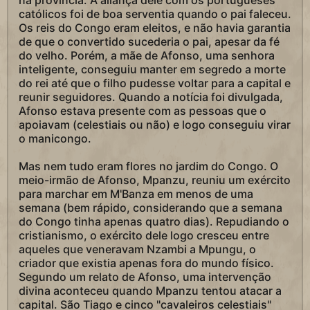
na província. A aliança dele com os portugueses
católicos foi de boa serventia quando o pai faleceu.
Os reis do Congo eram eleitos, e não havia garantia
de que o convertido sucederia o pai, apesar da fé
do velho. Porém, a mãe de Afonso, uma senhora
inteligente, conseguiu manter em segredo a morte
do rei até que o filho pudesse voltar para a capital e
reunir seguidores. Quando a notícia foi divulgada,
Afonso estava presente com as pessoas que o
apoiavam (celestiais ou não) e logo conseguiu virar
o manicongo.
Mas nem tudo eram flores no jardim do Congo. O
meio-irmão de Afonso, Mpanzu, reuniu um exército
para marchar em M'Banza em menos de uma
semana (bem rápido, considerando que a semana
do Congo tinha apenas quatro dias). Repudiando o
cristianismo, o exército dele logo cresceu entre
aqueles que veneravam Nzambi a Mpungu, o
criador que existia apenas fora do mundo físico.
Segundo um relato de Afonso, uma intervenção
divina aconteceu quando Mpanzu tentou atacar a
capital. São Tiago e cinco "cavaleiros celestiais"