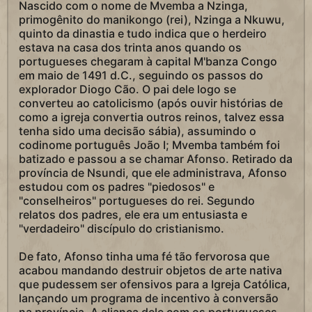
Nascido com o nome de Mvemba a Nzinga,
primogênito do manikongo (rei), Nzinga a Nkuwu,
quinto da dinastia e tudo indica que o herdeiro
estava na casa dos trinta anos quando os
portugueses chegaram à capital M'banza Congo
em maio de 1491 d.C., seguindo os passos do
explorador Diogo Cão. O pai dele logo se
converteu ao catolicismo (após ouvir histórias de
como a igreja convertia outros reinos, talvez essa
tenha sido uma decisão sábia), assumindo o
codinome português João I; Mvemba também foi
batizado e passou a se chamar Afonso. Retirado da
província de Nsundi, que ele administrava, Afonso
estudou com os padres "piedosos" e
"conselheiros" portugueses do rei. Segundo
relatos dos padres, ele era um entusiasta e
"verdadeiro" discípulo do cristianismo.
De fato, Afonso tinha uma fé tão fervorosa que
acabou mandando destruir objetos de arte nativa
que pudessem ser ofensivos para a Igreja Católica,
lançando um programa de incentivo à conversão