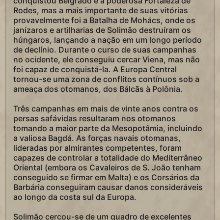
conquistou Belgrado e a poderosa Fortaleza de
Rodes, mas a mais importante de suas vitórias
provavelmente foi a Batalha de Mohács, onde os
janízaros e artilharias de Solimão destruíram os
húngaros, lançando a nação em um longo período
de declínio. Durante o curso de suas campanhas
no ocidente, ele conseguiu cercar Viena, mas não
foi capaz de conquistá-la. A Europa Central
tornou-se uma zona de conflitos contínuos sob a
ameaça dos otomanos, dos Bálcãs à Polônia.
Três campanhas em mais de vinte anos contra os
persas safávidas resultaram nos otomanos
tomando a maior parte da Mesopotâmia, incluindo
a valiosa Bagdá. As forças navais otomanas,
lideradas por almirantes competentes, foram
capazes de controlar a totalidade do Mediterrâneo
Oriental (embora os Cavaleiros de S. João tenham
conseguido se firmar em Malta) e os Corsários da
Barbária conseguiram causar danos consideráveis
ao longo da costa sul da Europa.
Solimão cercou-se de um quadro de excelentes