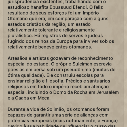
jurisprudência existentes, trabalhando com o
estudioso hanafita Ebussuud Efendi. O feliz
resultado de seus esforços foi um Império
Otomano que era, em comparação com alguns
estados cristãos da região, um estado
relativamente tolerante e religiosamente
pluralístico. Há registros de servos e judeus
fugindo dos reinos da Europa para ir viver sob os
relativamente benevolentes otomanos.
Artesãos e artistas gozavam de reconhecimento
especial do estado. O próprio Suleiman escrevia
poesias em persa sob um pseudônimo (muitas de
ótima qualidade). Ele construiu escolas para
ensinar religião e filosofia. Prédios e santuários
religiosos em todo o império recebiam atenção
especial, incluindo o Domo da Rocha em Jerusalém
e a Caaba em Meca.
Durante a vida de Solimão, os otomanos foram
capazes de garantir uma série de alianças com
potências europeias (mais notoriamente, a França)
devido à sua habilidade de influenciar o curso das