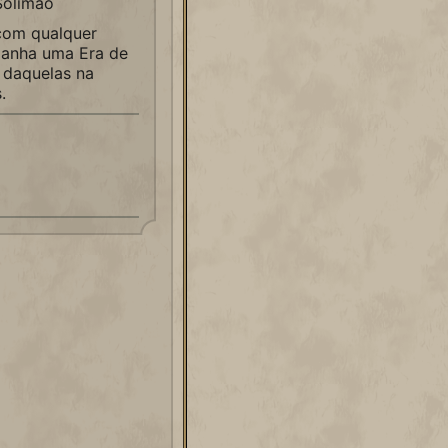
Solimão
com qualquer
ganha uma Era de
 daquelas na
.