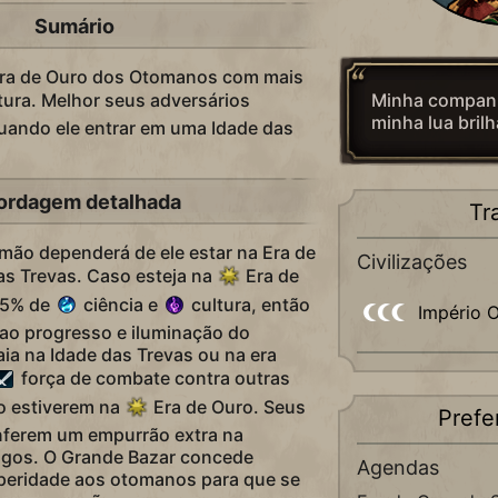
Sumário
Era de Ouro dos Otomanos com mais
Minha companh
tura. Melhor seus adversários
minha lua brilh
quando ele entrar em uma Idade das
ordagem detalhada
Tr
imão dependerá de ele estar na Era de
Civilizações
as Trevas. Caso esteja na
Era de
15% de
ciência e
cultura, então
Império 
ao progresso e iluminação do
aia na Idade das Trevas ou na era
força de combate contra outras
ão estiverem na
Era de Ouro. Seus
Prefe
nferem um empurrão extra na
igos. O Grande Bazar concede
Agendas
speridade aos otomanos para que se