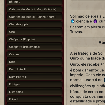
Bà Triệu
Catarina de Médici (Magnificência)
Solimão celebra a 
Catarina de Médici (Rainha Negra)
ciência e
cul
Chandragupta
ficarem em alerta 
Trevas.
Ciro
Cleópatra (Egípcia)
Ab
Cleópatra (Ptolemaica)
A estratégia de Sol
Cristina
Ouro ou na Idade d
Dido
Ouro, ele recebe +
Dom João III
é bom dar enfoque 
império. Caso ele c
Dom Pedro II
normal, use +4 de
Edviges
civilizações que n
bônus de cerco co
Elizabeth I
conquista dos inim
Filipe II
estabilidade e pro