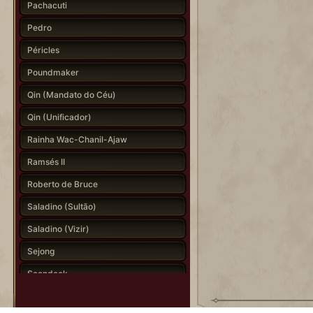
Pachacuti
Pedro
Péricles
Poundmaker
Qin (Mandato do Céu)
Qin (Unificador)
Rainha Wac-Chanil-Ajaw
Ramsés II
Roberto de Bruce
Saladino (Sultão)
Saladino (Vizir)
Sejong
Seondeok
Shaka