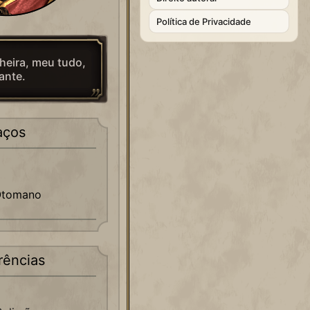
Política de Privacidade
eira, meu tudo,
ante.
aços
Otomano
rências