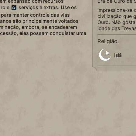
 em expansão com recursos
Era de Ouro de 
ro e
serviços e extras. Use os
Impressiona-se 
 para manter controle das vias
civilização que 
anos são principalmente voltados
Ouro. Não gosta
ominação, embora, se encadearem
Idade das Trevas
ucessão, eles possam conquistar uma
Religião
Islã