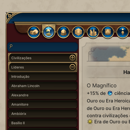
Civilizações
Líderes
Ha
Introdução
O Magnífico
Abraham Lincoln
+15% de
ciência
Alexandre
Ouro ou Era Heroic
Amanitore
de Ouro ou Era Her
Ambiórix
contra civilizaçõe
Era de Ouro ou E
Basílio II