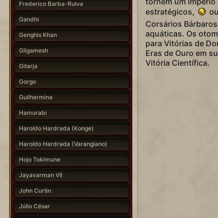
tornem um império
Frederico Barba-Ruiva
estratégicos,
ou
Gandhi
Corsários Bárbaros
aquáticas. Os otom
Genghis Khan
para Vitórias de D
Gilgamesh
Eras de Ouro em s
Vitória Científica.
Gitarja
Gorgo
Guilhermina
Hamurabi
Haroldo Hardrada (Konge)
Haroldo Hardrada (Varangiano)
Hojo Tokimune
Jayavarman VII
John Curtin
Júlio César