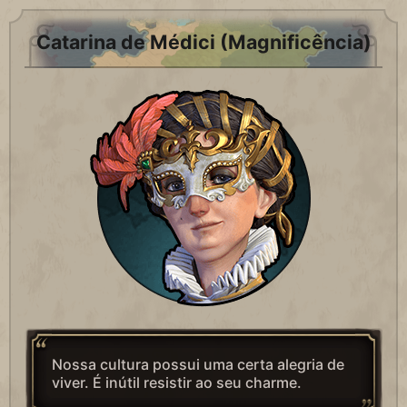
Catarina de Médici (Magnificência)
Nossa cultura possui uma certa alegria de
viver. É inútil resistir ao seu charme.