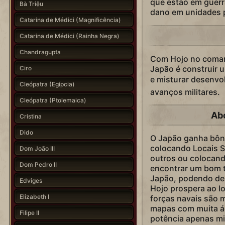
que estão em guer
Bà Triệu
dano em unidades p
Catarina de Médici (Magnificência)
Catarina de Médici (Rainha Negra)
Chandragupta
Com Hojo no comand
Japão é construir 
Ciro
e misturar desenvo
Cleópatra (Egípcia)
avanços militares.
Cleópatra (Ptolemaica)
Ab
Cristina
Dido
O Japão ganha bôn
colocando Locais 
Dom João III
outros ou colocand
Dom Pedro II
encontrar um bom t
Japão, podendo de
Edviges
Hojo prospera ao lo
Elizabeth I
forças navais são 
mapas com muita ág
Filipe II
potência apenas mil