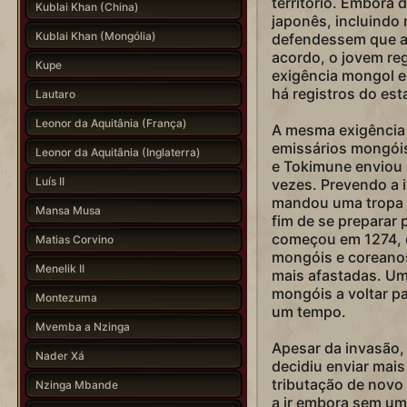
território. Embora 
Kublai Khan (China)
japonês, incluindo 
Kublai Khan (Mongólia)
defendessem que a
acordo, o jovem re
Kupe
exigência mongol e
há registros do est
Lautaro
Leonor da Aquitânia (França)
A mesma exigência f
emissários mongóis
Leonor da Aquitânia (Inglaterra)
e Tokimune enviou 
Luís II
vezes. Prevendo a 
mandou uma tropa j
Mansa Musa
fim de se preparar 
começou em 1274, 
Matias Corvino
mongóis e coreano
Menelik II
mais afastadas. Um
mongóis a voltar pa
Montezuma
um tempo.
Mvemba a Nzinga
Apesar da invasão,
Nader Xá
decidiu enviar mais
tributação de novo
Nzinga Mbande
a ir embora sem u