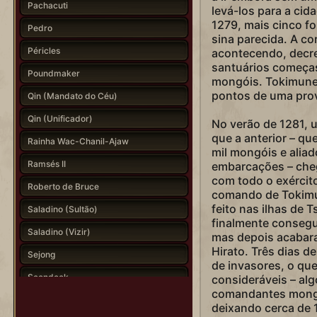
Pachacuti
levá-los para a ci
1279, mais cinco f
Pedro
sina parecida. A co
Péricles
acontecendo, decre
santuários começass
Poundmaker
mongóis. Tokimune i
pontos de uma prov
Qin (Mandato do Céu)
Qin (Unificador)
No verão de 1281, 
que a anterior – qu
Rainha Wac-Chanil-Ajaw
mil mongóis e alia
Ramsés II
embarcações – che
com todo o exércit
Roberto de Bruce
comando de Tokimu
feito nas ilhas de
Saladino (Sultão)
finalmente consegu
Saladino (Vizir)
mas depois acabara
Hirato. Três dias d
Sejong
de invasores, o qu
Seondeok
consideráveis – alg
comandantes mongói
Shaka
deixando cerca de 