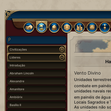
Civilizações
Líderes
Ha
Introdução
Vento Divino
Abraham Lincoln
Unidades terrestre
Alexandre
combate em painéis 
Amanitore
unidades navais r
em painéis de água
Ambiórix
Locais Sagrados e 
Basílio II
As unidades não so