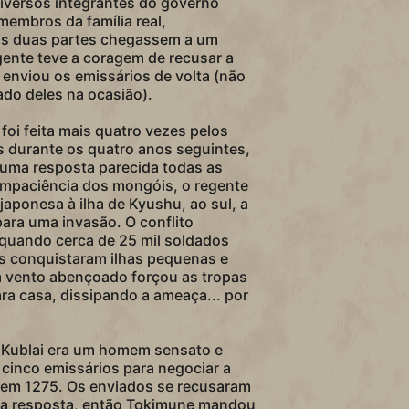
diversos integrantes do governo
membros da família real,
s duas partes chegassem a um
gente teve a coragem de recusar a
 enviou os emissários de volta (não
ado deles na ocasião).
oi feita mais quatro vezes pelos
 durante os quatro anos seguintes,
uma resposta parecida todas as
impaciência dos mongóis, o regente
aponesa à ilha de Kyushu, ao sul, a
para uma invasão. O conflito
quando cerca de 25 mil soldados
s conquistaram ilhas pequenas e
 vento abençoado forçou as tropas
ra casa, dissipando a ameaça... por
 Kublai era um homem sensato e
 cinco emissários para negociar a
 em 1275. Os enviados se recusaram
ma resposta, então Tokimune mandou