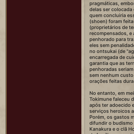
pragmáticas, embor
delas ser colocada e
quem concluiria ess
(shoen) foram feita
(proprietários de t
recompensados, e a
penhorado para tra
eles sem penalidad
no ontsukai (de "ag
encarregada de cui
garantia que as te
penhoradas seriam 
sem nenhum custo p
orações feitas dura
No entanto, em meio
Tokimune faleceu d
após ter adoecido 
serviços heroicos a
Porém, os gastos m
difundir o budismo
Kanakura e o clã Ho