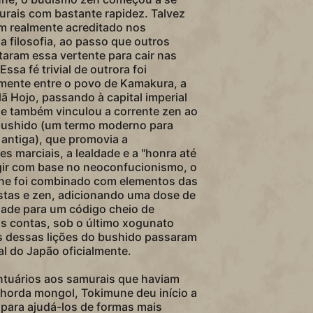
urais com bastante rapidez. Talvez
m realmente acreditado nos
 filosofia, ao passo que outros
aram essa vertente para cair nas
ssa fé trivial de outrora foi
lmente entre o povo de Kamakura, a
ã Hojo, passando à capital imperial
e também vinculou a corrente zen ao
bushido (um termo moderno para
 antiga), que promovia a
es marciais, a lealdade e a "honra até
gir com base no neoconfucionismo, o
ne foi combinado com elementos das
ístas e zen, adicionando uma dose de
dade para um código cheio de
as contas, sob o último xogunato
 dessas lições do bushido passaram
dal do Japão oficialmente.
ntuários aos samurais que haviam
 horda mongol, Tokimune deu início a
s para ajudá-los de formas mais