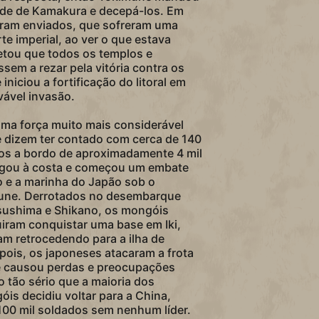
dade de Kamakura e decepá-los. Em
oram enviados, que sofreram uma
rte imperial, ao ver o que estava
tou que todos os templos e
em a rezar pela vitória contra os
niciou a fortificação do litoral em
ável invasão.
uma força muito mais considerável
e dizem ter contado com cerca de 140
dos a bordo de aproximadamente 4 mil
gou à costa e começou um embate
o e a marinha do Japão sob o
ne. Derrotados no desembarque
 Tsushima e Shikano, os mongóis
iram conquistar uma base em Iki,
m retrocedendo para a ilha de
epois, os japoneses atacaram a frota
e causou perdas e preocupações
o tão sério que a maioria dos
s decidiu voltar para a China,
100 mil soldados sem nenhum líder.