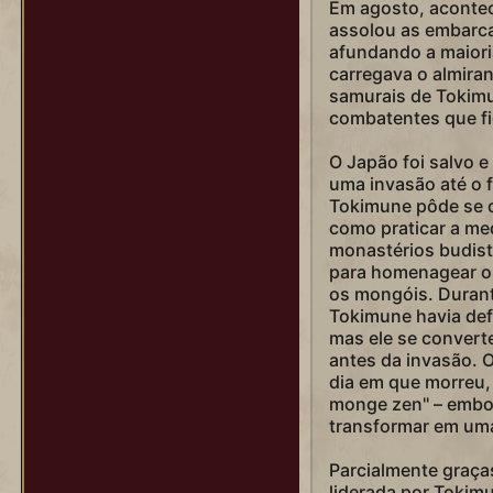
Em agosto, aconte
Simón Bolívar
assolou as embarca
Solimão (Kanuni)
afundando a maiori
carregava o almira
Solimão (Muhteşem)
samurais de Tokimu
Sundiata Keita
combatentes que fi
Tamara
O Japão foi salvo 
uma invasão até o 
Teddy Roosevelt (Alce)
Tokimune pôde se c
Teddy Roosevelt (Rough Rider)
como praticar a med
monastérios budist
Teodora
para homenagear o
Tokugawa
os mongóis. Durant
Tokimune havia def
Tômiris
mas ele se conver
antes da invasão. O 
Trajano
dia em que morreu, 
Vitória (Era do Império)
monge zen" – embor
transformar em uma
Vitória (Era do Vapor)
Wilfrid Laurier
Parcialmente graças
liderada por Tokim