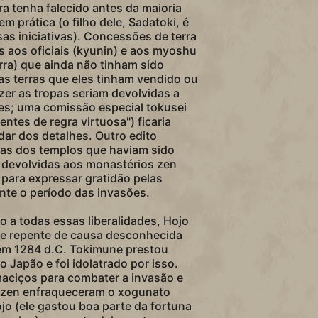
a tenha falecido antes da maioria
m prática (o filho dele, Sadatoki, é
as iniciativas). Concessões de terra
s aos oficiais (kyunin) e aos myoshu
erra) que ainda não tinham sido
s terras que eles tinham vendido ou
zer as tropas seriam devolvidas a
es; uma comissão especial tokusei
entes de regra virtuosa") ficaria
dar dos detalhes. Outro edito
rras dos templos que haviam sido
devolvidas aos monastérios zen
ara expressar gratidão pelas
nte o período das invasões.
 a todas essas liberalidades, Hojo
e repente de causa desconhecida
em 1284 d.C. Tokimune prestou
o Japão e foi idolatrado por isso.
aciços para combater a invasão e
 zen enfraqueceram o xogunato
jo (ele gastou boa parte da fortuna