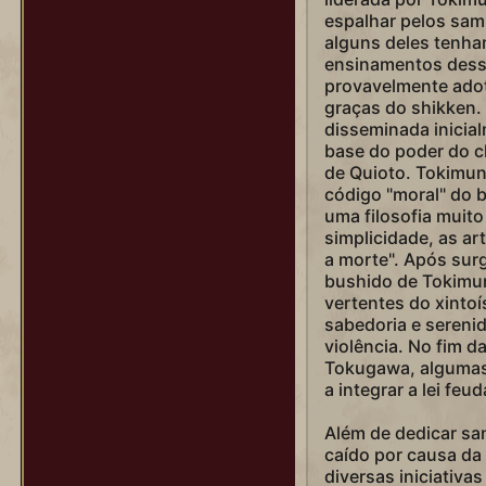
Wu Zetian
espalhar pelos sam
alguns deles tenha
Yongle
ensinamentos dessa
provavelmente adot
graças do shikken. E
disseminada inicia
base do poder do cl
de Quioto. Tokimun
código "moral" do 
uma filosofia muito
simplicidade, as art
a morte". Após sur
bushido de Tokimu
vertentes do xinto
sabedoria e sereni
violência. No fim d
Tokugawa, algumas
a integrar a lei feu
Além de dedicar sa
caído por causa da
diversas iniciativa