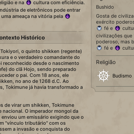
ligião e na
cultura com eficiência.
Bushido
ndústria de eletrônicos pode entrar
Gosta de civili
s uma ameaça na vitória pela
exército podero
fé e
cultu
civilizações que
ontexto Histórico
poderoso, mas b
fé e
cultu
 Tokiyori, o quinto shikken (regente)
ura e o verdadeiro comandante do
Religião
i reconhecido desde o nascimento
fe) do clã Hojo, sendo preparado
ceder o pai. Com 18 anos, ele
Budismo
kken, no ano de 1268 d.C. Ao
s, Tokimune já havia transformado a
s de virar um shikken, Tokimune
e nacional. O imperador mongol da
, enviou um emissário exigindo que o
 "vínculo tributário" com os
ssem a invasão e conquista do