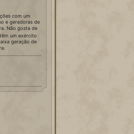
zações com um
so e geradoras de
ra. Não gosta de
 têm um exército
aixa geração de
ra.