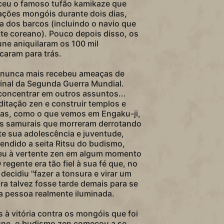
ceu o famoso tufão kamikaze que
ções mongóis durante dois dias,
a dos barcos (incluindo o navio que
nte coreano). Pouco depois disso, os
ne aniquilaram os 100 mil
caram para trás.
e nunca mais recebeu ameaças de
final da Segunda Guerra Mundial.
oncentrar em outros assuntos...
itação zen e construir templos e
as, como o que vemos em Engaku-ji,
s samurais que morreram derrotando
e sua adolescência e juventude,
endido a seita Ritsu do budismo,
teu à vertente zen em algum momento
regente era tão fiel à sua fé que, no
decidiu "fazer a tonsura e virar um
a talvez fosse tarde demais para se
 pessoa realmente iluminada.
 à vitória contra os mongóis que foi
une, o budismo zen começou a se