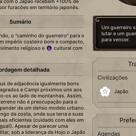
ra com o Japão recebem +100% de
or furacões em território japonês.
Sumário
Um guerreiro só
lutar e um guer
o, o "caminho do guerreiro" para o
para vencer.
um império costeiro bom e compacto,
lvimento religioso e
cultural com
Tr
ordagem detalhada
Civilizações
us de adjacência igualmente bons
Sagrados e Campi próximos uns aos
Japão
o-os ao lado de montanhas. Assim,
erreno não é preocupação para o
pender de um denso modelo urbano.
ngo da costa, onde sua terra e suas
Prefe
mais eficientes (cuidado com eles em
ua!). Apesar de parecer uma
itar, sob a liderança de Hojo o Japão
Agendas