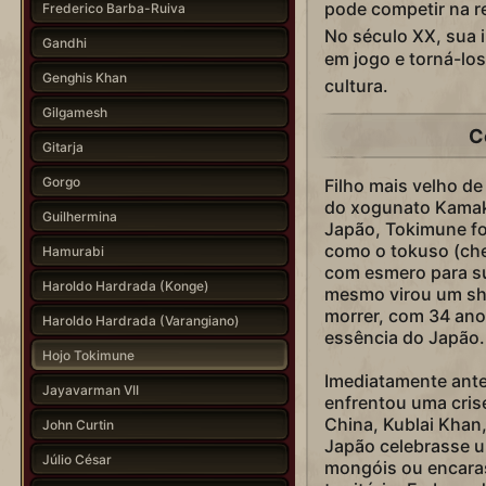
pode competir na re
Frederico Barba-Ruiva
No século XX, sua i
Gandhi
em jogo e torná-lo
Genghis Khan
cultura.
Gilgamesh
C
Gitarja
Gorgo
Filho mais velho de
do xogunato Kamak
Guilhermina
Japão, Tokimune fo
como o tokuso (che
Hamurabi
com esmero para su
Haroldo Hardrada (Konge)
mesmo virou um shi
morrer, com 34 ano
Haroldo Hardrada (Varangiano)
essência do Japão.
Hojo Tokimune
Imediatamente ante
Jayavarman VII
enfrentou uma cris
China, Kublai Khan
John Curtin
Japão celebrasse um
Júlio César
mongóis ou encara