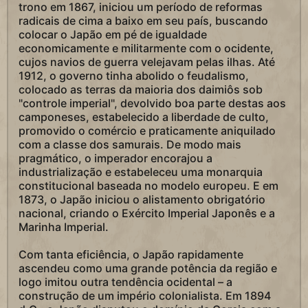
trono em 1867, iniciou um período de reformas
radicais de cima a baixo em seu país, buscando
colocar o Japão em pé de igualdade
economicamente e militarmente com o ocidente,
cujos navios de guerra velejavam pelas ilhas. Até
1912, o governo tinha abolido o feudalismo,
colocado as terras da maioria dos daimiôs sob
"controle imperial", devolvido boa parte destas aos
camponeses, estabelecido a liberdade de culto,
promovido o comércio e praticamente aniquilado
com a classe dos samurais. De modo mais
pragmático, o imperador encorajou a
industrialização e estabeleceu uma monarquia
constitucional baseada no modelo europeu. E em
1873, o Japão iniciou o alistamento obrigatório
nacional, criando o Exército Imperial Japonês e a
Marinha Imperial.
Com tanta eficiência, o Japão rapidamente
ascendeu como uma grande potência da região e
logo imitou outra tendência ocidental – a
construção de um império colonialista. Em 1894