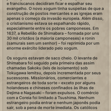
e franciscanos decidiram ficar e espalhar seu
evangelho. O novo xogum tinha suspeitas de que a
construção de postos mercantes e as igrejas eram
apenas o começo da invasão europeia. Além disso,
o cristianismo estava se espalhando rápido,
especialmente entre os pobres camponeses. Em
1637, a Rebelião de Shimabara – formada por uns
30 mil cristãos (a maioria camponeses) e ronin
(samurais sem um senhor) – foi reprimida por um
enorme exército liderado pelo xogum.
Os xoguns estavam de saco cheio. O levante de
Shimabara foi seguido pela primeira das assim
chamadas Sakoku (leis de isolamento) sob
Tokugawa Iemitsu, depois incrementada por seus
sucessores. Missionários, comerciantes e
estrangeiros de toda sorte – exceto por alguns
holandeses e chineses confinados às ilhas de
Dejima e Nagasaki – foram expulsos. O comércio
com a Coreia foi limitado a Tsushima. Nenhum
estrangeiro podia entrar e nenhum japonês podia
sair, sob a pena de morte imediata. Os católicos