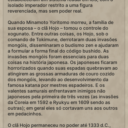
isolado imperador restrito a uma figura
reverenciada, mas sem poder real.
Quando Minamoto Yoritomo morreu, a família de
sua esposa – o clã Hojo – tomou o controle do
xogunato. Entre outras coisas, os Hojo, sob o
comando de Tokimune, derrotaram duas invasões
mongóis, disseminaram o budismo zen e ajudaram
a formular a forma final do código bushido. As
invasões mongóis foram essenciais para duas
coisas na história japonesa. Os japoneses ficaram
horrorizados quando suas espadas quebravam ao
atingirem as grossas armaduras de couro cozido
dos mongóis, levando ao desenvolvimento da
famosa katana por mestres espadeiros. E os
valentes samurais enfrentavam inimigos não
japoneses pela primeira de três vezes (as invasões
da Coreia em 1592 e Ryukyu em 1609 sendo as
outras); em geral eles só cortavam uns aos outros
em pedacinhos.
O clã Hojo permaneceu no poder até 1333 d.C.,