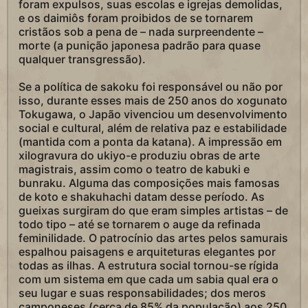
foram expulsos, suas escolas e igrejas demolidas,
e os daimiôs foram proibidos de se tornarem
cristãos sob a pena de – nada surpreendente –
morte (a punição japonesa padrão para quase
qualquer transgressão).
Se a política de sakoku foi responsável ou não por
isso, durante esses mais de 250 anos do xogunato
Tokugawa, o Japão vivenciou um desenvolvimento
social e cultural, além de relativa paz e estabilidade
(mantida com a ponta da katana). A impressão em
xilogravura do ukiyo-e produziu obras de arte
magistrais, assim como o teatro de kabuki e
bunraku. Alguma das composições mais famosas
de koto e shakuhachi datam desse período. As
gueixas surgiram do que eram simples artistas – de
todo tipo – até se tornarem o auge da refinada
feminilidade. O patrocínio das artes pelos samurais
espalhou paisagens e arquiteturas elegantes por
todas as ilhas. A estrutura social tornou-se rígida
com um sistema em que cada um sabia qual era o
seu lugar e suas responsabilidades; dos meros
camponeses (cerca de 85% da população) aos 250