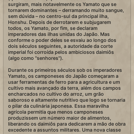
surgiram, mais notavelmente os Yamato que se
tornarem dominantes – derramando muito sangue,
sem dúvida – no centro-sul da principal ilha,
Honshu. Depois de derrotarem e subjugarem
todos, os Yamato, por fim, se declaram
imperadores das ilhas unidas do Japão. Mas
conforme o poder deles se esvaiu ao longo dos
dois séculos seguintes, a autoridade da corte
imperial foi corroída pelos ambiciosos daimiôs
(algo como "senhores").
Durante os primeiros séculos sob os imperadores
Yamato, os camponeses do Japão começaram a
usar ferramentas de ferro para a agricultura e um
cultivo mais avançado da terra, além dos campos
encharcados no cultivo do arroz, um grão
saboroso e altamente nutritivo que logo se tornaria
o pilar da culinária japonesa. Essa maravilha
agrícola permitia que menos camponeses
produzissem um número maior de alimentos,
liberando os daimiôs para dedicarem a mão de obra
excedente a assuntos militares. Uma nova classe