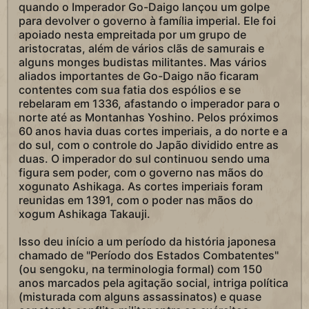
quando o Imperador Go-Daigo lançou um golpe
para devolver o governo à família imperial. Ele foi
apoiado nesta empreitada por um grupo de
aristocratas, além de vários clãs de samurais e
alguns monges budistas militantes. Mas vários
aliados importantes de Go-Daigo não ficaram
contentes com sua fatia dos espólios e se
rebelaram em 1336, afastando o imperador para o
norte até as Montanhas Yoshino. Pelos próximos
60 anos havia duas cortes imperiais, a do norte e a
do sul, com o controle do Japão dividido entre as
duas. O imperador do sul continuou sendo uma
figura sem poder, com o governo nas mãos do
xogunato Ashikaga. As cortes imperiais foram
reunidas em 1391, com o poder nas mãos do
xogum Ashikaga Takauji.
Isso deu início a um período da história japonesa
chamado de "Período dos Estados Combatentes"
(ou sengoku, na terminologia formal) com 150
anos marcados pela agitação social, intriga política
(misturada com alguns assassinatos) e quase