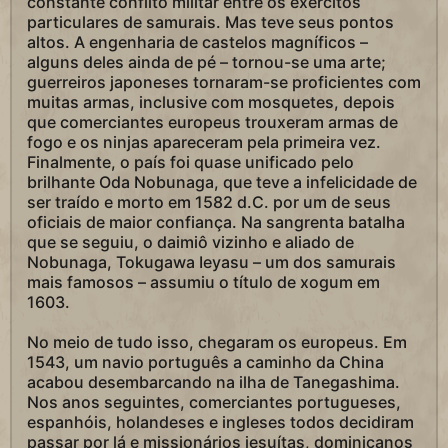
constante conflito militar entre os exércitos
particulares de samurais. Mas teve seus pontos
altos. A engenharia de castelos magníficos –
alguns deles ainda de pé – tornou-se uma arte;
guerreiros japoneses tornaram-se proficientes com
muitas armas, inclusive com mosquetes, depois
que comerciantes europeus trouxeram armas de
fogo e os ninjas apareceram pela primeira vez.
Finalmente, o país foi quase unificado pelo
brilhante Oda Nobunaga, que teve a infelicidade de
ser traído e morto em 1582 d.C. por um de seus
oficiais de maior confiança. Na sangrenta batalha
que se seguiu, o daimiô vizinho e aliado de
Nobunaga, Tokugawa Ieyasu – um dos samurais
mais famosos – assumiu o título de xogum em
1603.
No meio de tudo isso, chegaram os europeus. Em
1543, um navio português a caminho da China
acabou desembarcando na ilha de Tanegashima.
Nos anos seguintes, comerciantes portugueses,
espanhóis, holandeses e ingleses todos decidiram
passar por lá e missionários jesuítas, dominicanos