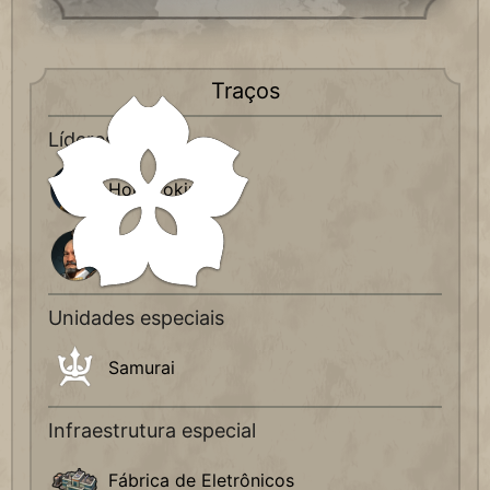
Traços
Líderes
Hojo Tokimune
Tokugawa
Unidades especiais
Samurai
Infraestrutura especial
Fábrica de Eletrônicos