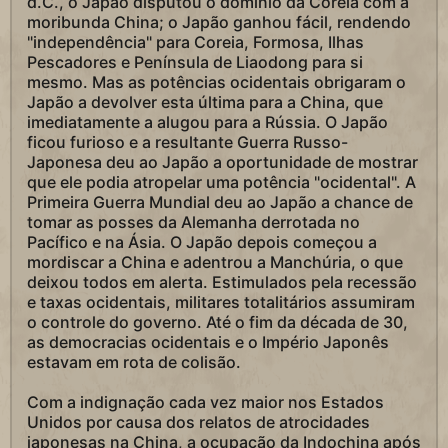
d.C., o Japão disputou o domínio da Coreia com a
moribunda China; o Japão ganhou fácil, rendendo
"independência" para Coreia, Formosa, Ilhas
Pescadores e Península de Liaodong para si
mesmo. Mas as potências ocidentais obrigaram o
Japão a devolver esta última para a China, que
imediatamente a alugou para a Rússia. O Japão
ficou furioso e a resultante Guerra Russo-
Japonesa deu ao Japão a oportunidade de mostrar
que ele podia atropelar uma potência "ocidental". A
Primeira Guerra Mundial deu ao Japão a chance de
tomar as posses da Alemanha derrotada no
Pacífico e na Ásia. O Japão depois começou a
mordiscar a China e adentrou a Manchúria, o que
deixou todos em alerta. Estimulados pela recessão
e taxas ocidentais, militares totalitários assumiram
o controle do governo. Até o fim da década de 30,
as democracias ocidentais e o Império Japonês
estavam em rota de colisão.
Com a indignação cada vez maior nos Estados
Unidos por causa dos relatos de atrocidades
japonesas na China, a ocupação da Indochina após