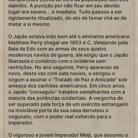
daimiôs. A punição por não ficar em seu devido
lugar era severa... e imediata. Tudo passou a ser
rigidamente ritualizado, do ato de tomar chá ao de
matar a si mesmo.
O Japão estava indo bem até o almirante americano
Matthew Perry chegar em 1853 d.C. Velejando pela
Baía de Edo com as armas de seus quatro
modernos navios de guerra, ele exigiu que o Japão
liberasse o comércio com o ocidente sem
restrições. No ano seguinte, Perry apareceu de
novo, desta vez com sete navios, e obrigou o
xogum a assinar o "Tratado de Paz e Amizade" sob
ameaça dos canhões americanos. Em cinco anos,
o Japão "conseguiu" tratados semelhantes com a
maioria das potências ocidentais. A vergonha de
ser superado pela força de um exército estrangeiro
na inviolável porta da sua casa derrubou o
xogunato, com o poder real voltando para o
imperador.
O vigoroso e jovem Imperador Meiji, que assumiu o