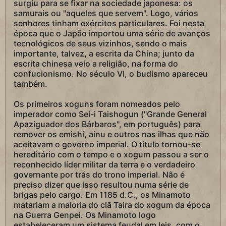
surgiu para se fixar na sociedade japonesa: os
samurais ou "aqueles que servem". Logo, vários
senhores tinham exércitos particulares. Foi nesta
época que o Japão importou uma série de avanços
tecnológicos de seus vizinhos, sendo o mais
importante, talvez, a escrita da China; junto da
escrita chinesa veio a religião, na forma do
confucionismo. No século VI, o budismo apareceu
também.
Os primeiros xoguns foram nomeados pelo
imperador como Sei-i Taishogun ("Grande General
Apaziguador dos Bárbaros", em português) para
remover os emishi, ainu e outros nas ilhas que não
aceitavam o governo imperial. O título tornou-se
hereditário com o tempo e o xogum passou a ser o
reconhecido líder militar da terra e o verdadeiro
governante por trás do trono imperial. Não é
preciso dizer que isso resultou numa série de
brigas pelo cargo. Em 1185 d.C., os Minamoto
matariam a maioria do clã Taira do xogum da época
na Guerra Genpei. Os Minamoto logo
estabeleceram um sistema feudal em leis, com o