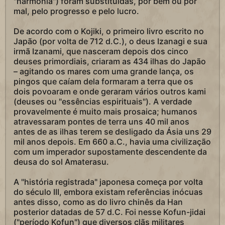
"harmonia") foram substituídas, por bem ou por
mal, pelo progresso e pelo lucro.
De acordo com o Kojiki, o primeiro livro escrito no
Japão (por volta de 712 d.C.), o deus Izanagi e sua
irmã Izanami, que nasceram depois dos cinco
deuses primordiais, criaram as 434 ilhas do Japão
– agitando os mares com uma grande lança, os
pingos que caíam dela formaram a terra que os
dois povoaram e onde geraram vários outros kami
(deuses ou "essências espirituais"). A verdade
provavelmente é muito mais prosaica; humanos
atravessaram pontes de terra uns 40 mil anos
antes de as ilhas terem se desligado da Ásia uns 29
mil anos depois. Em 660 a.C., havia uma civilização
com um imperador supostamente descendente da
deusa do sol Amaterasu.
A "história registrada" japonesa começa por volta
do século III, embora existam referências inócuas
antes disso, como as do livro chinês da Han
posterior datadas de 57 d.C. Foi nesse Kofun-jidai
("período Kofun") que diversos clãs militares