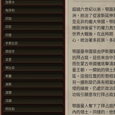
加拿大
超過六世紀以來，鄂圖
匈牙利
洲，統治了從波斯延伸
印加
至北非的龐大帝國。鄂
印尼
捲歐洲後留下的權力真
世界大戰後。在此時期
印度
心，統治著多民族、多
衣索比亞
鄂圖曼帝國是由伊斯蘭
西班牙
抗拜占庭。這些來自中
克里
而在蒙古帝國徹底擊潰
努比亞
曼王朝，一開始的領土
區。這個位置的形勢相
希臘
另一邊則是仍具有相當
波斯
侵的緣故，仍處於政治
波蘭
功吸引願意攻打拜占庭
法國
鄂圖曼人奪下了拜占庭
阿拉伯
內的領土。同樣的，他