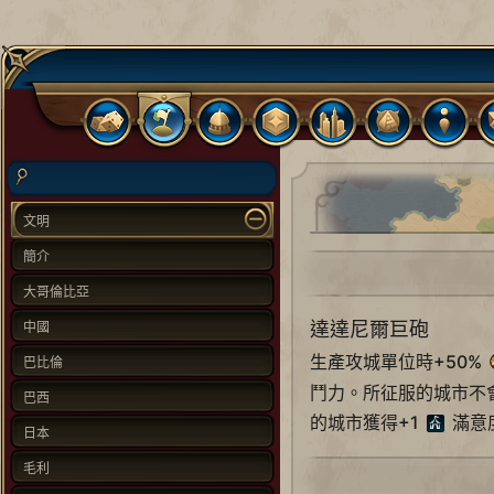
文明
簡介
大哥倫比亞
達達尼爾巨砲
中國
生產攻城單位時+50%
巴比倫
鬥力。所征服的城市不
巴西
的城市獲得+1
滿意
日本
毛利