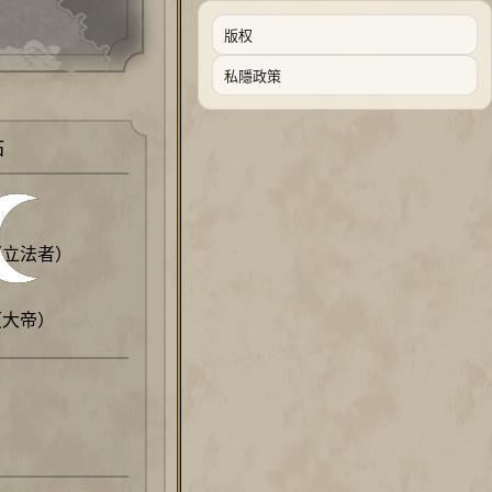
版权
私隱政策
點
（立法者）
（大帝）