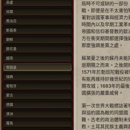
高盧
局時不可或缺的一部份
戰。即便是在不太害怕
荷蘭
著對該國軍事與經濟力
喬治亞
時間內以及早期工業革
斯基泰
帝國和信仰基督教的歐
方在衝突期間都選擇強
朝鮮
那麼強調差異之處。
腓尼基
蘇萊曼之後的蘇丹未能
越南
退期隨之而來。之後開
鄂圖曼
1571年於勒班陀戰役
瑞典
有能再維持好幾世紀的
開攻城；1683年的最
葡萄牙
國擴張的嚴重威脅。
蒙古
德國
第一次世界大戰標誌著
與協約國為敵的同盟國
澳洲
難。古老的政治體制未
羅馬
甦。土耳其民族主義興