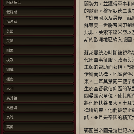
阿茲特克
蘭勢力，並獲得軍事和
的歐洲。穆罕默德二世在
俄羅斯
占庭帝國以及最後一絲
拜占庭
蘇萊曼一世將帝國帶到
美國
北非、美索不達米亞以
斯的歐洲地區納入版圖
英國
剛果
蘇萊曼統治時期被視為
代因軍事征服、政治與
埃及
工藝的贊助而著稱。鄂
挪威
伊斯蘭法律、地區習俗
祖魯
束。土耳其禁衛軍便示
生於基督教信仰區的孩
馬利
圖曼國家單位，使其皈
馬其頓
將他們扶養長大。土耳
馬普切
律所約束。他們被禁止
誠，並且是帝國的精英
馬雅
高棉
鄂圖曼帝國是幾世紀以