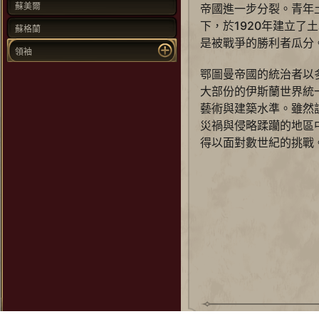
蘇美爾
帝國進一步分裂。青年
下，於1920年建立了
蘇格蘭
是被戰爭的勝利者瓜分
領袖
鄂圖曼帝國的統治者以
大部份的伊斯蘭世界統
藝術與建築水準。雖然
災禍與侵略蹂躪的地區
得以面對數世紀的挑戰