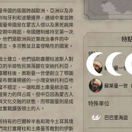
曼帝國的版圖跨越歐洲、亞洲以及非
到匈牙利和波蘭邊界，通過中東並跨
圖曼帝國是在蒙古入侵以及黑死病席
空期中興起，帝國體制維持至第一次
，他們是歐洲與近東政治事件的中
特
語言、多宗教並且富侵略性的國家。
領袖
戰士建立，他們協助塞爾柱波斯人對
亞的半遊牧民族落腳在安納托利亞，
蘇萊曼一世
塞爾柱後，奧斯曼一世便創立了鄂圖
是布爾薩週邊的一小塊安納托利亞地
蘇萊曼一世
當不穩定，一端毗鄰土庫曼統治區，
威脅力的拜占庭。但中亞因為蒙古入
與文化交融的狀態，而鄂圖曼則是成
特殊單位
並奮戰擴張領土的人。
巴巴里海盜
所持有的巴爾幹半島和現今土耳其境
們攻打塞爾柱和土庫曼等敵對的伊斯