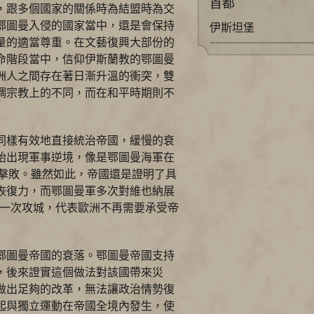
首都
，跟多個國家的關係時為結盟時為交
鄂圖曼入侵的國家當中，還是會保持
伊斯坦堡
量的適當尊重。在文藝復興大部份的
命階段當中，信仰伊斯蘭教的鄂圖曼
洲人之間存在著日漸升溫的衝突，雙
調宗教上的不同，而在和平時期則不
同樣有效地直接統治帝國，緩慢的衰
始出現軍事逆境，像是鄂圖曼海軍在
被擊敗。雖然如此，帝國還是證明了具
恢復力，而鄂圖曼軍多次對維也納展
後一次攻城，代表歐洲不再需要承受帝
鄂圖曼帝國的衰落。鄂圖曼帝國支持
，後來證實這個做法對該國帶來災
做出足夠的改革，無法讓政治情勢復
起與獨立運動在帝國全境內發生，使