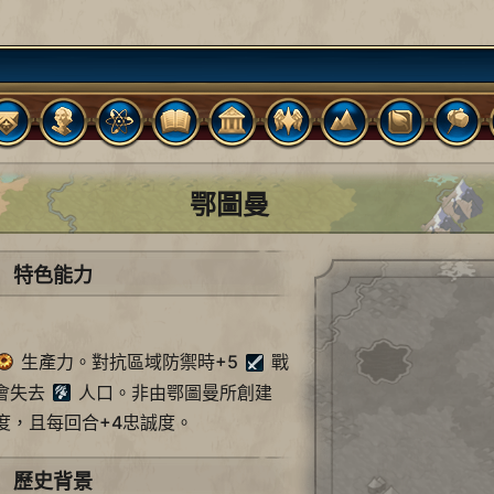
鄂圖曼
特色能力
生產力。對抗區域防禦時+5
戰
會失去
人口。非由鄂圖曼所創建
度，且每回合+4忠誠度。
歷史背景