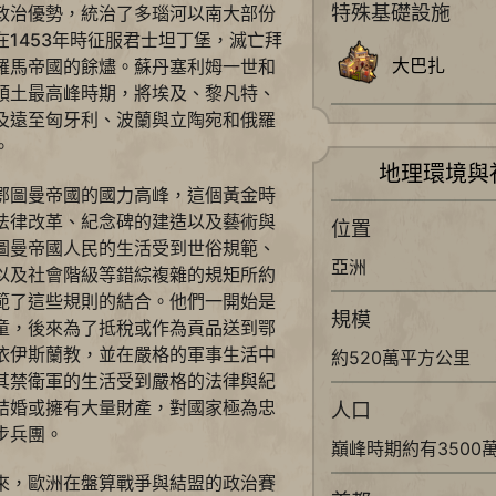
特殊基礎設施
政治優勢，統治了多瑙河以南大部份
1453年時征服君士坦丁堡，滅亡拜
大巴扎
羅馬帝國的餘燼。蘇丹塞利姆一世和
領土最高峰時期，將埃及、黎凡特、
及遠至匈牙利、波蘭與立陶宛和俄羅
。
地理環境與
鄂圖曼帝國的國力高峰，這個黃金時
法律改革、紀念碑的建造以及藝術與
位置
圖曼帝國人民的生活受到世俗規範、
亞洲
以及社會階級等錯綜複雜的規矩所約
範了這些規則的結合。他們一開始是
規模
童，後來為了抵稅或作為貢品送到鄂
依伊斯蘭教，並在嚴格的軍事生活中
約520萬平方公里
其禁衛軍的生活受到嚴格的法律與紀
結婚或擁有大量財產，對國家極為忠
人口
步兵團。
巔峰時期約有3500
來，歐洲在盤算戰爭與結盟的政治賽