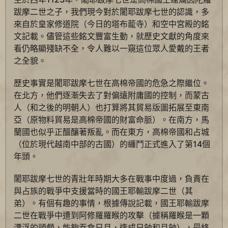
跋摩二世之子，我們現今對於闍耶跋摩七世的認識，多
來自於皇家修道院（今日的塔布蘢寺）和空中宮殿的銘
文記載。儘管這些銘文豐富生動，就歷史文獻的角度來
看仍略顯殘缺不全，令人難以一窺這位眾人愛戴的王者
之全貌。
歷史事實是闍耶跋摩七世在高棉帝國的危急之際繼位。
在北方，他們逐漸失去了對偏遠附庸國的控制，而蒙古
人（和之後的明朝人）也打算將其貿易版圖拓展至東南
亞（原物料貿易是高棉帝國的財富命脈）。在南方，馬
蘭國也似乎正醞釀著叛亂。而在東方，高棉帝國和占城
（位於現代越南中部的古國）的纏鬥正式進入了第14個
年頭。
闍耶跋摩七世的青壯年時期大多在戰事中度過，負責在
與占族的戰爭中支援當時的國王耶輸跋摩二世（其
弟）。有個有趣的事情，根據傳說記載，國王耶輸跋摩
二世在戰爭中遭到阿修羅羅睺的攻擊（據稱羅睺是一顆
漂浮的頭顱，能夠吞食日月，造成日蝕和月蝕），最終