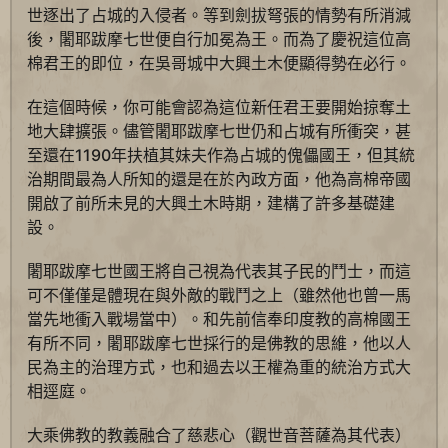
世逐出了占城的入侵者。等到劍拔弩張的情勢有所消減
後，闍耶跋摩七世便自行加冕為王。而為了慶祝這位高
棉君王的即位，在吳哥城中大興土木便顯得勢在必行。
在這個時候，你可能會認為這位新任君王要開始掠奪土
地大肆擴張。儘管闍耶跋摩七世仍和占城有所衝突，甚
至還在1190年扶植其妹夫作為占城的傀儡國王，但其統
治期間最為人所知的還是在於內政方面，他為高棉帝國
開啟了前所未見的大興土木時期，建構了許多基礎建
設。
闍耶跋摩七世國王將自己視為代表其子民的鬥士，而這
可不僅僅是體現在與外敵的戰鬥之上（雖然他也曾一馬
當先地衝入戰場當中）。和先前信奉印度教的高棉國王
有所不同，闍耶跋摩七世採行的是佛教的思維，他以人
民為主的治理方式，也和過去以王權為重的統治方式大
相逕庭。
大乘佛教的教義融合了慈悲心（觀世音菩薩為其代表）