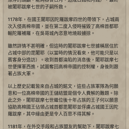
被闍耶跋摩七世的子嗣所救。
1178年，在國王闍耶因陀羅跋摩四世的帶領下，占城兩
次入侵高棉帝國，並在第二度入侵時摧毀了高棉首都耶
輸陀羅補羅，在吳哥城內恣意地燒殺擄掠。
雖然詳情不甚明確，但這時的闍耶跋摩七世據稱居住於
占城中部的毘闍耶（以當時的情況看來，他可能只是以
賓客身分造訪）。收到首都淪陷的消息後，闍耶跋摩七
世便揮軍西進，試圖奪回高棉帝國的控制權，身後則跟
著占族大軍。
以上歷史記載皆來自占城的銘文，這些占族軍隊為何願
意和一位高棉帝國的王儲結盟是個令人費解的難題。除
此之外，闍耶跋摩七世繼位後十年占族的王子何以願意
協助高棉國王佔領占城首都毘闍耶並俘虜占城國王因陀
羅跋摩，其中緣由更是令人百思不得其解。
1181年，在外交手段和占族盟友的幫助下，闍耶跋摩七