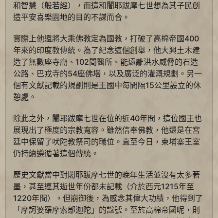
和智慧（般若經），而這和闍耶跋摩七世想為其子民創
造平安喜樂園地的目的不謀而合。
實際上他還將大乘佛教定為國教，打破了高棉帝國400
年來的印度教傳統。為了紀念這個創舉，他大興土木建
造了無數座寺廟、102間醫所、能遠離洪水威脅的石造
公路、巴戎寺的54座佛塔，以及廣泛的灌溉規劃。另一
個有文獻記載的規劃則是王國中每間隔15公里設立的休
憩處。
除此之外，闍耶跋摩七世在位的近40年間，這位國王也
展現出了極度的宗教寬容。雖然信奉佛教，他還是在宮
廷中保留了吠陀教祭司的職位。直至今日，柬埔寨王室
仍持續遵循著這個傳統。
歷史文獻當中對闍耶跋摩七世的晚年生活並沒有太多著
墨，甚至連其逝世年份都未記載（介於西元1215年至
1220年間）。但崩御後，為感念其偉大功績，他得到了
「摩訶婆羅摩索鄔迦陀」的諡號。至於高棉帝國呢，則