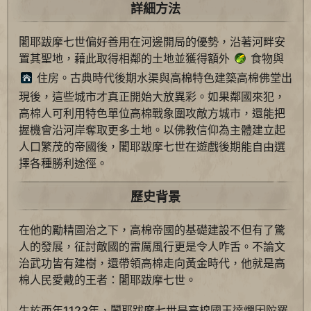
詳細方法
闍耶跋摩七世偏好善用在河邊開局的優勢，沿著河畔安
置其聖地，藉此取得相鄰的土地並獲得額外
食物與
住房。古典時代後期水渠與高棉特色建築高棉佛堂出
現後，這些城市才真正開始大放異彩。如果鄰國來犯，
高棉人可利用特色單位高棉戰象圍攻敵方城市，還能把
握機會沿河岸奪取更多土地。以佛教信仰為主體建立起
人口繁茂的帝國後，闍耶跋摩七世在遊戲後期能自由選
擇各種勝利途徑。
歷史背景
在他的勵精圖治之下，高棉帝國的基礎建設不但有了驚
人的發展，征討敵國的雷厲風行更是令人咋舌。不論文
治武功皆有建樹，還帶領高棉走向黃金時代，他就是高
棉人民愛戴的王者：闍耶跋摩七世。
生於西年1123年，闍耶跋摩七世是高棉國王達爛因陀羅