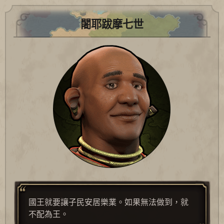
闍耶跋摩七世
國王就要讓子民安居樂業。如果無法做到，就
不配為王。