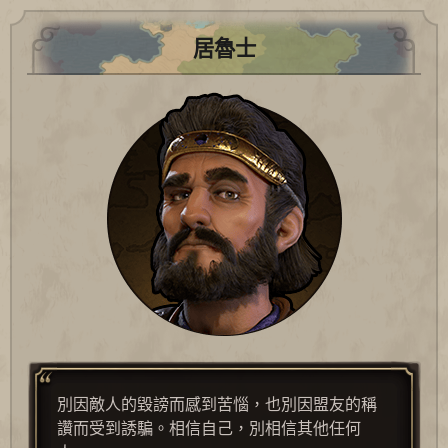
居魯士
別因敵人的毀謗而感到苦惱，也別因盟友的稱
讚而受到誘騙。相信自己，別相信其他任何