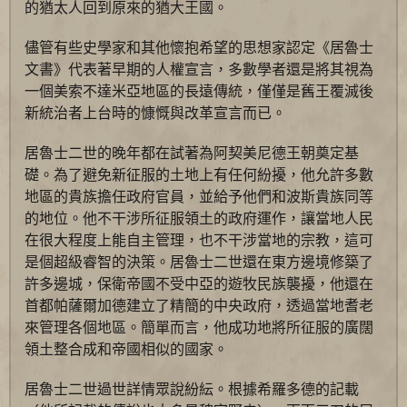
的猶太人回到原來的猶大王國。
儘管有些史學家和其他懷抱希望的思想家認定《居魯士
文書》代表著早期的人權宣言，多數學者還是將其視為
一個美索不達米亞地區的長遠傳統，僅僅是舊王覆滅後
新統治者上台時的慷慨與改革宣言而已。
居魯士二世的晚年都在試著為阿契美尼德王朝奠定基
礎。為了避免新征服的土地上有任何紛擾，他允許多數
地區的貴族擔任政府官員，並給予他們和波斯貴族同等
的地位。他不干涉所征服領土的政府運作，讓當地人民
在很大程度上能自主管理，也不干涉當地的宗教，這可
是個超級睿智的決策。居魯士二世還在東方邊境修築了
許多邊城，保衛帝國不受中亞的遊牧民族襲擾，他還在
首都帕薩爾加德建立了精簡的中央政府，透過當地耆老
來管理各個地區。簡單而言，他成功地將所征服的廣闊
領土整合成和帝國相似的國家。
居魯士二世過世詳情眾說紛紜。根據希羅多德的記載