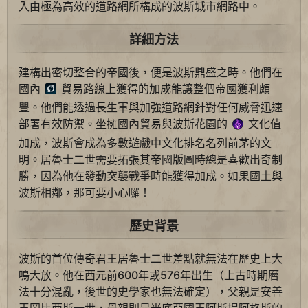
入由極為高效的道路網所構成的波斯城市網路中。
詳細方法
建構出密切整合的帝國後，便是波斯鼎盛之時。他們在
國內
貿易路線上獲得的加成能讓整個帝國獲利頗
豐。他們能透過長生軍與加強道路網針對任何威脅迅速
部署有效防禦。坐擁國內貿易與波斯花園的
文化值
加成，波斯會成為多數遊戲中文化排名名列前茅的文
明。居魯士二世需要拓張其帝國版圖時總是喜歡出奇制
勝，因為他在發動突襲戰爭時能獲得加成。如果國土與
波斯相鄰，那可要小心囉！
歷史背景
波斯的首位傳奇君王居魯士二世差點就無法在歷史上大
鳴大放。他在西元前600年或576年出生（上古時期曆
法十分混亂，後世的史學家也無法確定），父親是安善