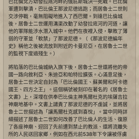
巴比倫北方幼發拉底河畔的俄庇斯城決一死戰。巴比倫
軍遭到擊潰，巴比倫王那波尼德逃跑；而居魯士二世則
交涉停戰，毫無阻礙地進入了西巴爾。到達巴比倫城
後，居魯士二世運用溝渠改動了幼發拉底河的河道，讓
他的軍隊能涉水潛入城中。他們在夜裡入侵，擊敗了薄
弱的守軍並「軟禁」了那波尼德。（《那波尼德編年
史》稱他之後被流放到附近的卡曼尼亞，在居魯士二世
的監視下度過殘生。）
將陷落的巴比倫城納入旗下後，居魯士二世還將他的帝
國一路向敘利亞、朱迪亞和帕特拉擴張。心滿意足後，
居魯士二世決定自封為「巴比倫國王、蘇美爾和阿卡德
國王、四方之王」。這個稱號被刻印在著名的《居魯士
文書》上，深埋在供奉巴比倫主神馬爾杜克的埃薩吉拉
神廟地基中。文書上譴責了那波尼德的不虔誠，並將居
魯士二世描述為「讓馬爾杜克感到喜悅」。當中同時詳
細描述了居魯士二世如何改善了巴比倫人的生活、復原
了各座神廟、迎回了先前遭到禁止的教派、還將流離失
所的人民送回家鄉，例如在西元前538年下令讓被俘虜