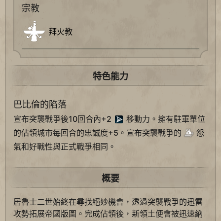
宗教
拜火教
特色能力
巴比倫的陷落
宣布突襲戰爭後10回合內+2
移動力。擁有駐軍單位
的佔領城市每回合的忠誠度+5。宣布突襲戰爭的
怨
氣和好戰性與正式戰爭相同。
概要
居魯士二世始終在尋找絕妙機會，透過突襲戰爭的迅雷
攻勢拓展帝國版圖。完成佔領後，新領土便會被迅速納