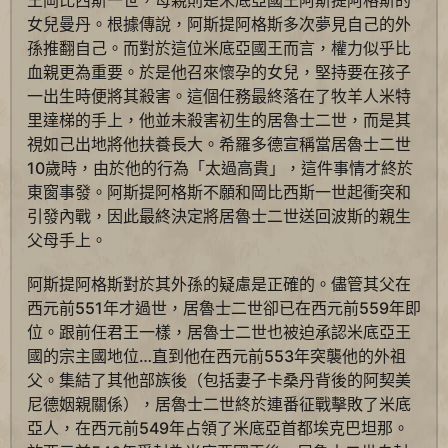
王岡比西斯一世，母親則是米底亞國王阿斯提阿格斯的
女兒曼丹。根據傳說，阿斯提阿格斯多次夢見自己的外
孫推翻自己。而對於這位米底亞國王而言，權力似乎比
血親更為重要。於是他召來懷孕的女兒，堅持要在孩子
一出生時便將其殺害。這個任務最終落在了牧羊人米特
里達梯的手上，他並未殺害初生的居魯士二世，而是其
視如己出地將他扶養長大。希羅多德宣稱當居魯士二世
10歲時，由於他的行為「太過高貴」，這件事情才終於
東窗事發。阿斯提阿格斯不願和岡比西斯一世起衝突和
引發內戰，因此最終決定將居魯士二世送回波斯的親生
父母手上。
阿斯提阿格斯對於其外孫的疑慮是正確的。儘管其父在
西元前551年才過世，居魯士二世卻已在西元前559年即
位。跟前任君王一樣，居魯士二世也被迫承認米底亞王
國的宗主國地位…直到他在西元前553年突襲他的外祖
父。集結了其他部族後（包括妻子卡桑丹背後的阿契美
尼德姻親關係），居魯士二世終於連番征戰擊敗了米底
亞人，在西元前549年占領了米底亞首都埃克巴坦那。