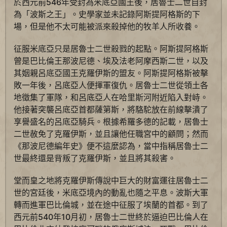
於西元前546年受封為米底亞國王後，居魯士二世自封
為「波斯之王」。史學家並未記錄阿斯提阿格斯的下
場，但是他不太可能被派來殺掉他的牧羊人所收養。
征服米底亞只是居魯士二世殺戮的起點。阿斯提阿格斯
曾是巴比倫王那波尼德、埃及法老阿摩西斯二世，以及
其姻親呂底亞國王克羅伊斯的盟友。阿斯提阿格斯被擊
敗一年後，呂底亞人便揮軍復仇。居魯士二世從領土各
地徵集了軍隊，和呂底亞人在哈里斯河附近陷入對峙。
他接著突襲呂底亞首都薩第斯，將駱駝放在前線擊潰了
享譽盛名的呂底亞騎兵。根據希羅多德的記載，居魯士
二世赦免了克羅伊斯，並且讓他任職宮中的顧問；然而
《那波尼德編年史》便不這麼認為，當中指稱居魯士二
世最終還是背叛了克羅伊斯，並且將其殺害。
堂而皇之地將克羅伊斯傳說中巨大的財富運往居魯士二
世的宮廷後，米底亞境內的動亂也隨之平息。波斯大軍
轉而進軍巴比倫城，並在途中征服了埃蘭的首都。到了
西元前540年10月初，居魯士二世終於逼迫巴比倫人在