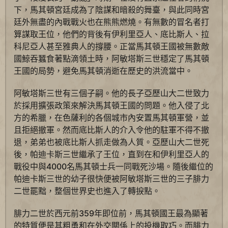
下，馬其頓宮廷成為了陰謀和暗殺的舞臺，與此同時宮
廷外無盡的內戰戰火也在熊熊燃燒。有無數的冒名者打
算謀取王位，他們的背後有伊利里亞人、底比斯人、拉
科尼亞人甚至雅典人的撐腰。正當馬其頓王國被無數敵
國鯨吞蠶食著點滴領土時，阿敏塔斯三世穩定了馬其頓
王國的局勢，避免馬其頓消逝在歷史的洪流當中。
阿敏塔斯三世有三個子嗣。他的長子亞歷山大二世致力
於採用擴張政策來解決馬其頓王國的問題。他入侵了北
方的希臘，在色薩利的各個城市內安置馬其頓軍營，並
且拒絕撤軍。然而底比斯人的介入令他的駐軍不得不撤
退，弟弟也被底比斯人抓走做為人質。亞歷山大二世死
後，帕迪卡斯三世繼承了王位，直到在和伊利里亞人的
戰役中與4000名馬其頓士兵一同戰死沙場。隨後繼位的
帕迪卡斯三世的幼子很快便被阿敏塔斯三世的三子腓力
二世罷黜，整個世界史也進入了轉捩點。
腓力二世於西元前359年即位前，馬其頓國王最為顯著
的特質便是其粗勇和在外交關係上的投機取巧。而腓力