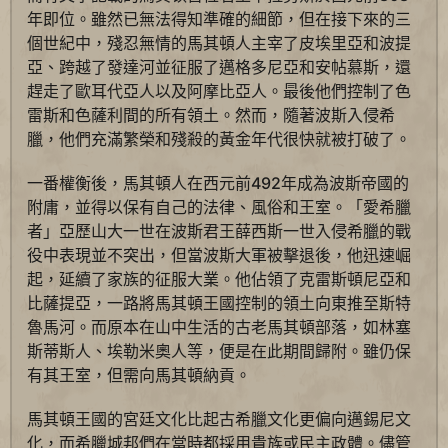
年即位。雖然已無法得知準確的細節，但在接下來的三
個世紀中，殘忍無情的馬其頓人主宰了皮埃里亞和波提
亞、跨越了發達河並征服了邁格多尼亞和安帖慕斯，還
趕走了歐耳代亞人以及阿摩比亞人。最後他們控制了色
雷斯和色薩利間的所有領土。然而，隨著波斯入侵希
臘，他們充滿繁榮和殘殺的黃金年代很快就被打破了。
一番權衡後，馬其頓人在西元前492年成為波斯帝國的
附庸，並得以保有自己的法律、風俗和王室。「愛希臘
者」亞歷山大一世在波斯君王薛西斯一世入侵希臘的戰
役中表現並不突出，但當波斯大軍被擊退後，他迅速崛
起，延續了家族的征服大業。他佔領了克雷斯頓尼亞和
比薩提亞，一路將馬其頓王國控制的領土向東推至斯特
魯馬河。而原本在山中生活的古老馬其頓部落，如林塞
斯蒂斯人、埃勒米奧人等，便是在此期間歸附。雖仍保
有其王室，但需向馬其頓納貢。
馬其頓王國的宮廷文化比起古希臘文化更偏向邁錫尼文
化，而希臘城邦們在當時都採用貴族或民主政體。儘管