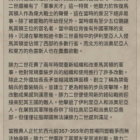
二世還擁有了「軍事天才」這一特質，他致力於恢復馬
其頓人作為偉大戰士的聲譽，這在當時的景況下絕非易
事。除了被罷黜的年幼侄兒外，當時還有至少五位覬覦
馬其頓王位的冒名者，當中兩位背後有外國軍隊的支
持。沉浸在擊敗帕迪卡斯三世喜悅中的伊利里亞人入侵
馬其頓並佔領了西部的多數行省。而北方的派奧尼亞人
和東方的色雷斯人也在蠢蠢欲動。
腓力二世花費了兩年時間重新組織和改革馬其頓的軍
事。他對常規重裝步兵的組織和使用進行了許多改動。
除此之外還加長長矛並縮減盾牌面積、創立了稱為禁衛
騎兵的重裝騎兵，並建立了更為輕裝的步兵突擊隊。對
改動成果感到滿意後，腓力二世便使用新的錘砧戰術迎
接來犯其王國的敵人。他擊退了伊利里亞人和派奧尼亞
人，在屠戮其軍隊後吞併了培拉高尼亞和派奧尼亞南
部。但僅僅征服鄰國無法讓腓力二世感到滿足。
當雅典人正忙於西元前357-355年的首場同盟戰爭而無
法抽身時，腓力二世圍攻了其盟友安菲波利斯。腓力二