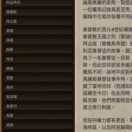
論是美麗的染劑、製造
阿茲特克
一位羅馬記錄員甚至用
俄羅斯
蘇姆中交易的各種不同
拜占庭
基督教於西元4世紀傳
美國
基督教王國之列（緊接
英國
拜占庭（東羅馬帝國）
剛果
利亞基督徒的故事，國
為了一名基督徒。但是
埃及
架，但此信仰卻並未遍
挪威
羅馬不同，該地平民對
祖魯
馬屠殺基督徒事件時，
變了當地信仰（但諸如
馬利
延續至今日）在此同時
馬其頓
蘇克姆，他們將聖經從
馬普切
建立修行制度。
馬雅
但任何權力都有更迭，
高棉
海地區，以及阿克蘇姆