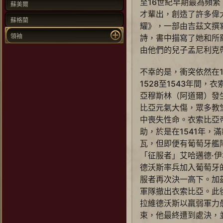
至16世紀早期最為頻繁
蘇美爾
才輩出，創造了許多偉
蘇格蘭
耀》，一部由吉茲文撰
領袖
詩，書中描寫了她和所
由他們的兒子孟尼利克
不幸的是，衝突依然在
1528至1543年間
亞穆斯林（阿道爾）發
比亞元氣大傷，眾多教
中喪失性命。衣索比亞
助，於是在1541年，
瓦，但即便有葡萄牙艦
「征服者」艾哈邁德·伊
德沃斯率兵加入葡萄牙
服者再次決一高下。加
軍隊撤出衣索比亞。此後
拉維德沃斯以羸弱軍力
束，他最終遭到處決，