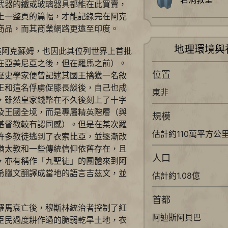
武器的鐵或玻璃器具都能在此買賣，
上一整頁的篇幅，才能記錄完在阿克
商品，而其商業網路更遠至印度。
地理環境與
進阿克蘇姆，也因此其位列世界上首批
在亞美尼亞之後，但在羅馬之前）。
位置
歷史學家便曾記述其國王擒獲一名敘
王和這名俘虜促膝長談後，自己也成
東非
，雖然皇家錢幣在不久後刻上了十字
及王國全境，而是專屬精英階層（與
規模
基督教較有認同感）。但是在某次羅
估計約110萬平方公
許多教徒逃到了衣索比亞，並逐漸改
猶太教和一些傳統信仰依舊存在，且
人口
，亦有稱作「九聖徒」的團體來到阿
希臘文翻譯成當地的語言吉茲文，並
估計約1.08億
首都
羅馬衰亡後，穆斯林統治者控制了紅
阿迪斯阿貝巴
臣民過度耕作過的脆弱乾旱土地，衣