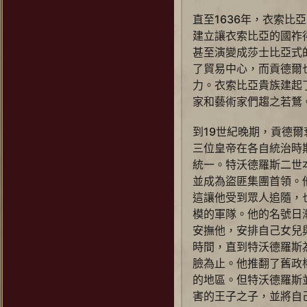
直至1636年，衣索比
建立讓衣索比亞的國祚
甚至演變成莎士比亞式
了貿易中心，而貢德爾
力。衣索比亞貴族建起
家和藝術家們趨之若鶩
到19世紀晚期，貢德
三位皇帝在各自統治時
統一。特沃德羅斯二世
並成為盜匪集團首領。
這讓他受到眾人追隨，
模的軍隊。他的名號日
安撫他，安排自己女兒
時間，直到特沃德羅斯
臉為止。他推翻了舊政
的地區。但特沃德羅斯
害的王子之子，並將自