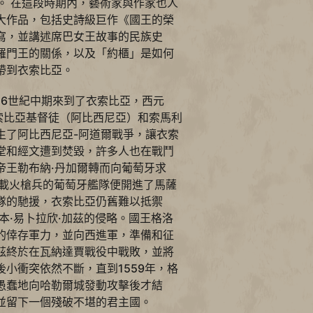
。 在這段時期內，藝術家與作家也人
大作品，包括史詩級巨作《國王的榮
寫，並講述席巴女王故事的民族史
羅門王的關係，以及「約櫃」是如何
帶到衣索比亞。
16世紀中期來到了衣索比亞，西元
，衣索比亞基督徒（阿比西尼亞）和索馬利
生了阿比西尼亞-阿道爾戰爭，讓衣索
堂和經文遭到焚毀，許多人也在戰鬥
帝王勒布納·丹加爾轉而向葡萄牙求
滿載火槍兵的葡萄牙艦隊便開進了馬薩
隊的馳援，衣索比亞仍舊難以抵禦
本·易卜拉欣·加茲的侵略。國王格洛
的倖存軍力，並向西進軍，準備和征
茲終於在瓦納達賈戰役中戰敗，並將
小衝突依然不斷，直到1559年，格
愚蠢地向哈勒爾城發動攻擊後才結
並留下一個殘破不堪的君主國。