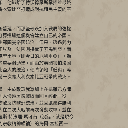
年，他逃離了特沃德羅斯掌控並最終
將衣索比亞打造成對抗殖民主義的基
荼蔓延，而那些較晚加入戰局的強權
打算透過這個機會建立自己的帝國。
由鄂圖曼帝國統治，但是，透過武力
了埃及，法國則接管了索馬利亞。而
條型土地（即今日的厄利垂亞），頓
的重要灘頭堡，而由於英國害怕法國
比亞人的統治，便將領地「贈與」義
第一次義大利衣索比亞戰爭的戰火。
慘，由於敵眾我寡加上在遠離己方陣
利人慘遭屠殺戰敗而回。經此一役
膽敢反抗歐洲統治，並且還贏得勝利
人在二次大戰前再次發動攻擊，並在
斯‧特法理·瑪可南（沒錯，就是現今
的宗教精神領袖）的海爾·塞拉西一