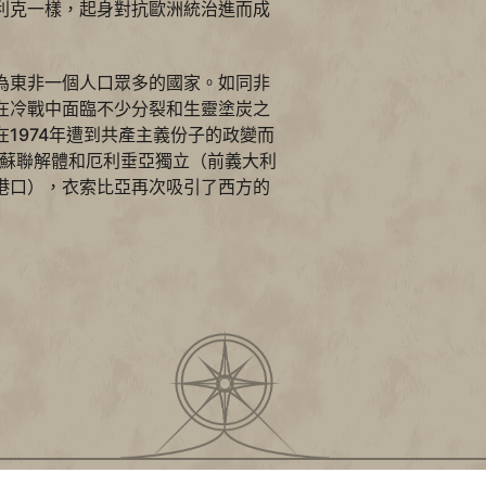
利克一樣，起身對抗歐洲統治進而成
為東非一個人口眾多的國家。如同非
在冷戰中面臨不少分裂和生靈塗炭之
1974年遭到共產主義份子的政變而
於蘇聯解體和厄利垂亞獨立（前義大利
港口），衣索比亞再次吸引了西方的