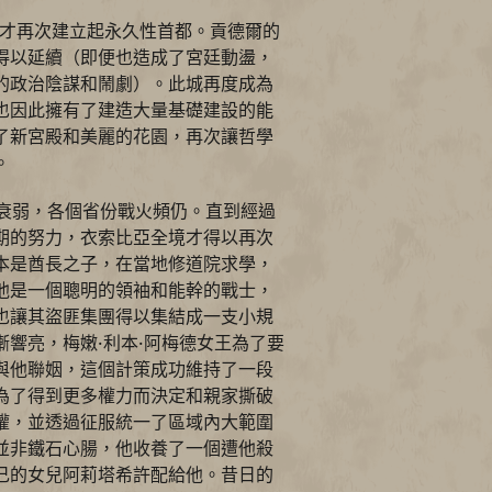
亞才再次建立起永久性首都。貢德爾的
得以延續（即便也造成了宮廷動盪，
的政治陰謀和鬧劇）。此城再度成為
也因此擁有了建造大量基礎建設的能
了新宮殿和美麗的花園，再次讓哲學
。
爾衰弱，各個省份戰火頻仍。直到經過
期的努力，衣索比亞全境才得以再次
本是酋長之子，在當地修道院求學，
他是一個聰明的領袖和能幹的戰士，
也讓其盜匪集團得以集結成一支小規
漸響亮，梅嫩·利本·阿梅德女王為了要
與他聯姻，這個計策成功維持了一段
為了得到更多權力而決定和親家撕破
權，並透過征服統一了區域內大範圍
並非鐵石心腸，他收養了一個遭他殺
己的女兒阿莉塔希許配給他。昔日的