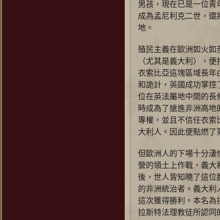
男孩，現在已是一位青
成為孟尼利克二世，還
地。
殖民主義在歐洲如火如
（尤其是義大利），便
衣索比亞這塊區域長年
和詭計，英國成功掌控
位在英法屬地中間的長
時成為了搶進非洲高地
專權，並且不信任衣索
大利人。因此便點燃了
但歐洲人的下場十分淒
營的領土上作戰，義大
後，世人皆知曉了這位
的非洲統治者。義大利
這次獲得勝利。本名為拉
拉斯特法理教徒所認同