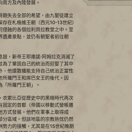
向南方及內陸發展。
時期失去全部的希望，由九聖徒建立
存在札格維王朝（西元10-13世紀）
河侵蝕的各個拉利貝拉教堂之中。至
界遺產景點，並仍有朝聖者前往朝
息鼓，新帝王耶庫諾·阿姆拉克消滅了
並為了鞏固自己的統治而迎娶了其中
外，他還散播能支持自己統治正當性
老所羅門王和席巴女王的後代。因
為「所羅門王朝」。
，衣索比亞從歷史中的黑暗時代再次
有固定的首都（帝國以移動式營帳遷
他方式發展。他們在軍事上取得成
部分區域。但該地區的宗教熱忱仍然
洲勢力的接觸，尤其是在15世紀晚期