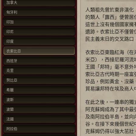
加拿大
人類祖先曾於東非演化，
匈牙利
的類人「露西」便曾居
印加
這世上沒有幾個國家擁
遺跡。衣索比亞不僅曾
印尼
民主義末日的交叉路口
印度
衣索比亞
衣索比亞東臨紅海（在
米亞），西接尼羅河流
西班牙
王國「邦特」毫不意外
克里
索比亞古代時期一座富
努比亞
珍品，例如黃金、沒藥
貿易讓邦特在埃及商人
希臘
波斯
在此之後，一連串的獨
阿克蘇姆成為了其中最
波蘭
及南阿拉伯半島，並向
法國
谷。在接下來幾個世紀
阿拉伯
克蘇姆仍得以強大茁壯