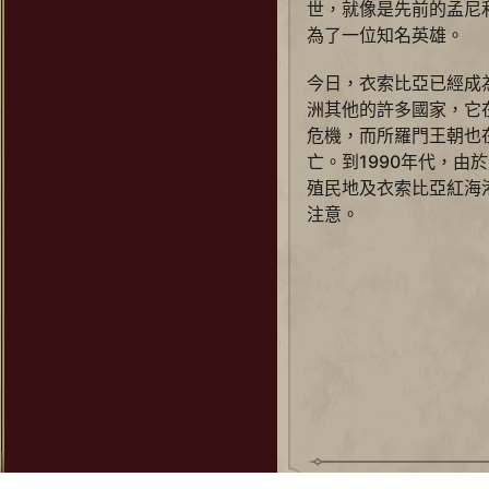
世，就像是先前的孟尼
為了一位知名英雄。
今日，衣索比亞已經成
洲其他的許多國家，它
危機，而所羅門王朝也在
亡。到1990年代，由
殖民地及衣索比亞紅海
注意。