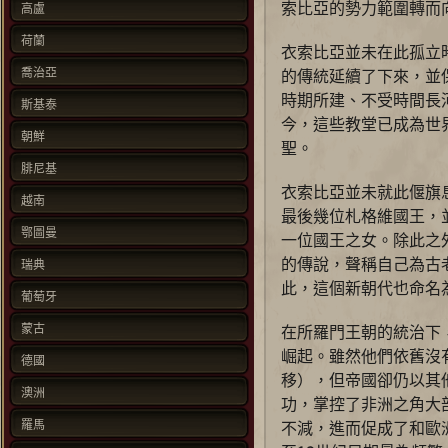
索比亞的勢力範圍轉而
高盧
荷蘭
衣索比亞並未在此孤立
喬治亞
的傳統延續了下來，並保
時期所建、不受時間長
斯基泰
今，這些教堂已成為世
朝鮮
聖。
腓尼基
衣索比亞並未就此偃旗
越南
最後幾位札格維國王，
鄂圖曼
一位國王之女。除此之
的傳說，聲稱自己為古
瑞典
此，這個新朝代也命名
葡萄牙
蒙古
在所羅門王朝的統治下
崛起。雖然他們依舊沒
德國
移），但帝國卻仍以其
澳洲
功，掌控了非洲之角大
羅馬
不減，進而促成了和歐