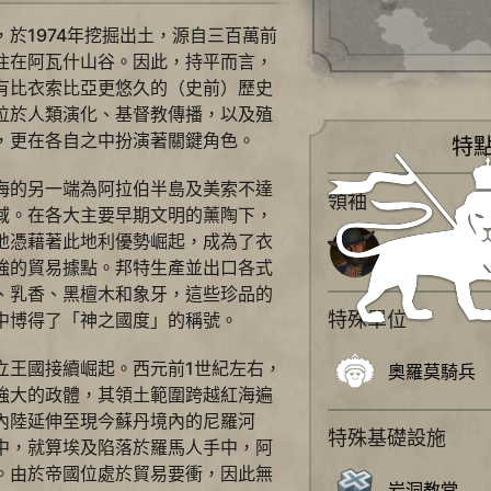
於1974年挖掘出土，源自三百萬前
住在阿瓦什山谷。因此，持平而言，
有比衣索比亞更悠久的（史前）歷史
位於人類演化、基督教傳播，以及殖
，更在各自之中扮演著關鍵角色。
特
海的另一端為阿拉伯半島及美索不達
領袖
域。在各大主要早期文明的薰陶下，
地憑藉著此地利優勢崛起，成為了衣
孟尼利克二
強的貿易據點。邦特生產並出口各式
、乳香、黑檀木和象牙，這些珍品的
特殊單位
中博得了「神之國度」的稱號。
立王國接續崛起。西元前1世紀左右，
奧羅莫騎兵
強大的政體，其領土範圍跨越紅海遍
內陸延伸至現今蘇丹境內的尼羅河
特殊基礎設施
中，就算埃及陷落於羅馬人手中，阿
。由於帝國位處於貿易要衝，因此無
岩洞教堂