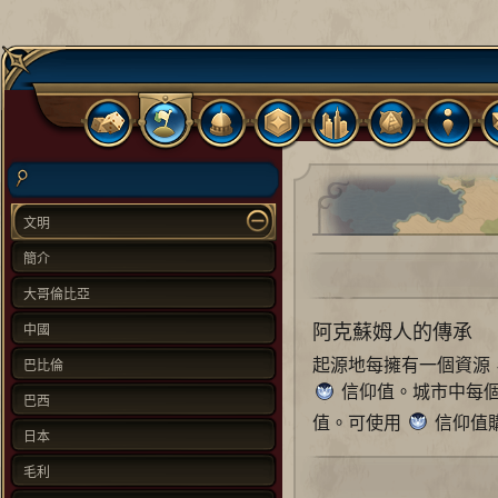
文明
簡介
大哥倫比亞
阿克蘇姆人的傳承
中國
起源地每擁有一個資源，
巴比倫
信仰值。城市中每個
巴西
值。可使用
信仰值
日本
毛利