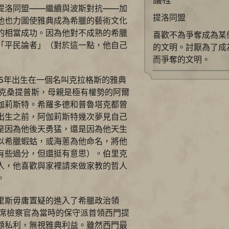
提洛同盟——繼續與波斯對抗——加
提洛同盟
他也力圖使雅典成為希臘的藝術文化
的相當成功。因為他對不成熟的希臘
喜歡不為爭奪成為某
「平民論者」（對於這一點，他自己
的文明。討厭為了成
而爭奪的文明。
95年出生在一個名叫克拉格斯的雅典
 克桑提普斯，母親是極有權勢的阿爾
伽莉斯特。希羅多德和普魯塔克都曾
出生之前，阿伽莉斯特幾次夢見自己
是因為他後天勇猛，還是因為他天生
以希臘蝦蛄，或海蔥為他命名，將他
有些過分，但還挺有意思）。伯里克
人，他喜歡與家裡請來做家教的哲人
。
里斯毋庸置疑的進入了希臘政治領
首席檢察官為當時的保守派首領西門提
顧私利，無視雅典利益。雖然西門最