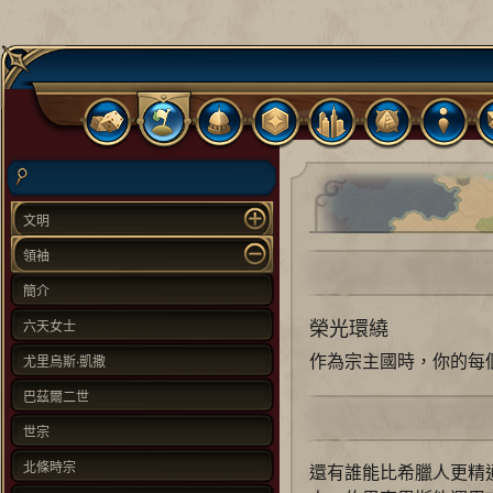
文明
領袖
簡介
榮光環繞
六天女士
作為宗主國時，你的每
尤里烏斯‧凱撒
巴茲爾二世
世宗
北條時宗
還有誰能比希臘人更精