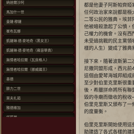
納迪爾沙阿
都是他妻子阿斯帕齊婭
任何政治家來說都是極
馬加什一世
二等公民的雅典。埃菲
曼薩·穆薩
他被暗殺激起了公憤，
崔布瓦娜
己權力的機會。沒有西
未受過挑戰的民主黨領
凱薩琳‧德‧麥地奇（黑女王）
樣的人生）變成了雅典
凱薩琳‧德‧麥地奇（雍容華貴）
無情者哈拉爾（瓦良格人）
接下來，隨著波斯第二
尼撒同盟形成，西元前
無情者哈拉爾（挪威國王）
這個由愛琴海城邦組成
善德
至少對伯里克里斯很重
腓力二世
後，希臘拼命將所有聯
毀的寺廟而徵收的稅收
萊夫扎茹
伯里克里斯又頒布了一
雅德維加
的度量衡。
塔瑪麗
伯里克里斯開始使用這
路德維希二世
助建造了各式各樣的建