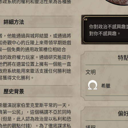
市政系統的權利和靈活性來為各種勝
詳細方法
你對政治不感興趣
對你不感興趣。
者，他能通過與城邦結盟，或通過將
和奇觀中心的丘陵上來帶領早期遊戲
與一個免費的通用政策槽位相結合
戲的政府權力玩家。通過研究能提升
特
他們將在適當位置上擁有一個能一直
政府系統能用來靈活支援任何勝利途
文明
易獲得文化勝利。
希臘
歷史背景
希臘演說家伯里克里斯平常的一天，
典第一公民」，這個稱謂不亞於同時
偏
（但是，此人認為政治是以私利和恐
為他的觀點付錢）。為了徹底謀求私
議程