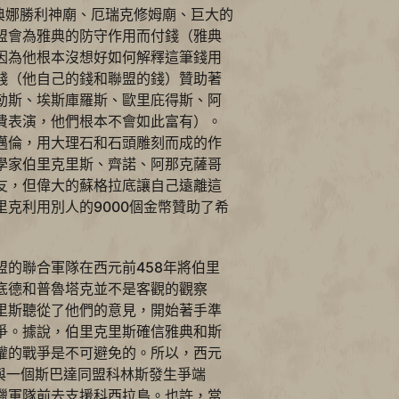
雅典娜勝利神廟、厄瑞克修姆廟、巨大的
盟會為雅典的防守作用而付錢（雅典
因為他根本沒想好如何解釋這筆錢用
錢（他自己的錢和聯盟的錢）贊助著
勒斯、埃斯庫羅斯、歐里庇得斯、阿
費表演，他們根本不會如此富有）。
邁倫，用大理石和石頭雕刻而成的作
學家伯里克里斯、齊諾、阿那克薩哥
友，但偉大的蘇格拉底讓自己遠離這
克利用別人的9000個金幣贊助了希
盟的聯合軍隊在西元前458年將伯里
底德和普魯塔克並不是客觀的觀察
里斯聽從了他們的意見，開始著手準
爭。據說，伯里克里斯確信雅典和斯
權的戰爭是不可避免的。所以，西元
島與一個斯巴達同盟科林斯發生爭端
臘軍隊前去支援科西拉島。也許，當