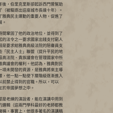
年後，伯里克里斯卻起訴西門曾幫助
了（被驅逐出這座城市長達十年）。
了雅典民主運動的重要人物，促進了
展。
時間鞏固了他的政治地位，並得到了
起的法令之一要求國家出錢支付窮人
個是要求給雅典高級法院的陪審員支
些「民主人士」聯盟（提升平民的地
最高法院、貴族議會在管理國家中所
雅典議會的權利。他認為，雅典對民
一項未開發的資源，是雅典將來主導
樣，他一點一點使下層階級逐漸進入
以前禁止得到的官職。所以，可以
在於帝國夢想之中。
都是老練的演說者，能在演講中用到
的邏輯（這兩門學科最好的老師都教
聲稱，事實上，他很多著名的演講稿