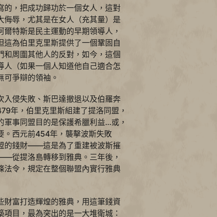
寫的，把成功歸功於一個女人，這對
大侮辱，尤其是在女人（充其量）是
阿爾特斯是民主運動的早期領導人，
但這為伯里克里斯提供了一個鞏固自
門和周圍其他人的反對，如今，這個
導人（如果一個人知道他自己適合怎
無可爭辯的領袖。
次入侵失敗、斯巴達撤退以及伯羅奔
479年，伯里克里斯組建了提洛同盟，
的軍事同盟目的是保護希臘利益…或，
要。西元前454年，襲擊波斯失敗
盟的錢財——這是為了重建被波斯摧
——從提洛島轉移到雅典。三年後，
條法令，規定在整個聯盟內實行雅典
些財富打造輝煌的雅典，用這筆錢資
築項目，最為突出的是一大堆衛城：