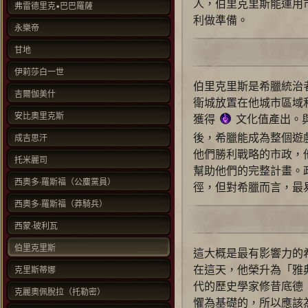
人，伯里克里斯能運用
弗雷德里克•巴巴羅薩
利做準備。
永樂帝
甘地
伊莉莎白一世
伯里克里斯是希臘統治
吉爾伽美什
衛城放置在他城市區域
安比奧里克斯
獲得
文化值產出。
後，希臘能成為整個遊
成吉思汗
他們勝利戰略的市政，
托米麗司
幫助他們的完整計畫。
西奧多‧羅斯福（公麋黨員）
徑，但對希臘而言，最
西奧多‧羅斯福（莽騎兵）
西蒙·玻利瓦
伯里克里斯
這大概是最有影響力的
在這天，他榮升為「雅
克里斯蒂娜
代的歷史學家修昔底德
克麗奧佩脫拉（托勒密）
懼為基礎的，所以應該