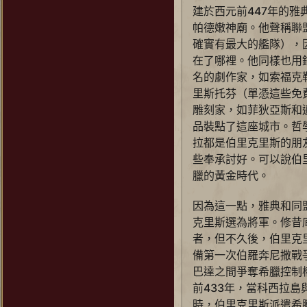
圖拉真
建於西元前447年的
帕德嫩神廟。他聲稱聯
歌果
確實有最大的艦隊），
漢摩拉比
在了哪裡。他同樣也用
維多利亞（帝國時代）
名的劇作家，如索福克
里斯托芬（單憑這些免
維多利亞（蒸氣時代）
雕刻家，如菲狄亞斯和
蒙特祖馬
品裝點了這座城市。哲
趙夫人
拉都是伯里克里斯的朋
些奉承討好。可以說伯里
德川家康
臘的黃金時代。
薩拉丁（維齊爾）
薩拉丁（蘇丹）
因為這一點，雅典和同
克里斯選為將軍。修昔
龐德梅克
者，但不久後，伯里克
羅伯特一世
備第一次伯羅奔尼撒戰
蘇萊曼一世（大帝）
巴達之間爭奪希臘控制
前433年，當科西拉
蘇萊曼一世（立法者）
時，伯里克里斯派遣希