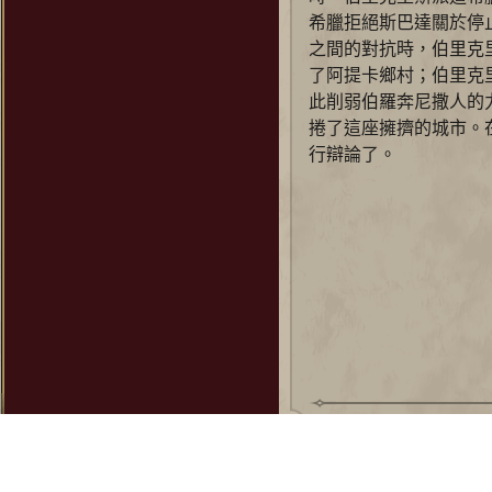
旃陀羅笈多
希臘拒絕斯巴達關於停
闍耶跋摩七世
之間的對抗時，伯里克
了阿提卡鄉村；伯里克
此削弱伯羅奔尼撒人的
捲了這座擁擠的城市。
行辯論了。