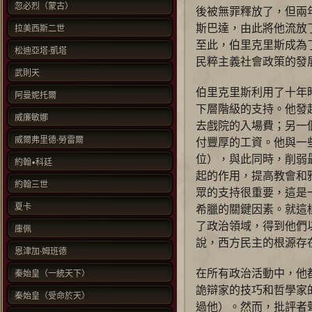
忽必烈（蒙古）
後被無罪釋放了，但兩
斯巴達，由此將他流放
拉美西斯二世
至此，伯里克里斯成為
松迪亞塔·凱塔
民粹主義社會政策的發
武則天
伯里克里斯利用了十年
阿曼妮托爾
下層階級的支持。他發
威廉敏娜
去戲院的入場費；另一
威爾弗里德·勞雷爾
付豐厚的工資。他與一
位），與此同時，削弱
約翰•科廷
起的作用，提高教會和
約翰三世
眾的支持很重要，這是
夏卡
希臘的關鍵因素。就這
了政治領域，得到他們
庫佩
說，西方民主的根源存
恩津加·姆班德
在所有政治活動中，他
秦始皇（一統天下）
詭辯家的技巧和哲學家
秦始皇（受命於天）
過他）。然而，批評者