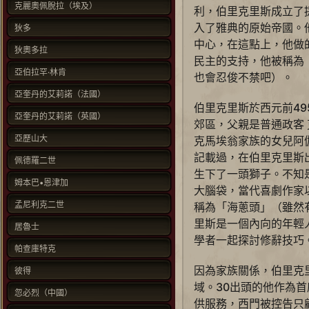
克麗奧佩脫拉（埃及）
利，伯里克里斯成立了
入了雅典的原始帝國。
狄多
中心，在這點上，他做
狄奧多拉
民主的支持，他被稱為
亞伯拉罕·林肯
也會忍俊不禁吧）。
亞奎丹的艾莉諾（法國）
伯里克里斯於西元前4
亞奎丹的艾莉諾（英國）
郊區，父親是普通政客
亞歷山大
克馬埃翁家族的女兒阿
記載過，在伯里克里斯
佩德羅二世
生下了一頭獅子。不知
姆本巴•恩津加
大腦袋，當代喜劇作家
孟尼利克二世
稱為「海蔥頭」（雖然
里斯是一個內向的年輕
居魯士
學者一起探討修辭技巧
帕查庫特克
因為家族關係，伯里克
彼得
域。30出頭的他作為
忽必烈（中國）
供服務，西門被控告只