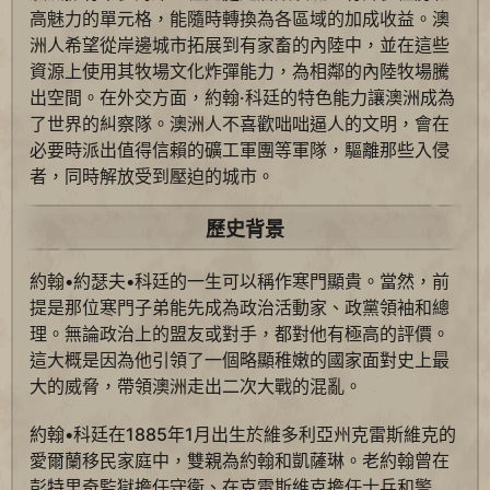
高魅力的單元格，能隨時轉換為各區域的加成收益。澳
洲人希望從岸邊城市拓展到有家畜的內陸中，並在這些
資源上使用其牧場文化炸彈能力，為相鄰的內陸牧場騰
出空間。在外交方面，約翰·科廷的特色能力讓澳洲成為
了世界的糾察隊。澳洲人不喜歡咄咄逼人的文明，會在
必要時派出值得信賴的礦工軍團等軍隊，驅離那些入侵
者，同時解放受到壓迫的城市。
歷史背景
約翰•約瑟夫•科廷的一生可以稱作寒門顯貴。當然，前
提是那位寒門子弟能先成為政治活動家、政黨領袖和總
理。無論政治上的盟友或對手，都對他有極高的評價。
這大概是因為他引領了一個略顯稚嫩的國家面對史上最
大的威脅，帶領澳洲走出二次大戰的混亂。
約翰•科廷在1885年1月出生於維多利亞州克雷斯維克的
愛爾蘭移民家庭中，雙親為約翰和凱薩琳。老約翰曾在
彭特里奇監獄擔任守衛、在克雷斯維克擔任士兵和警