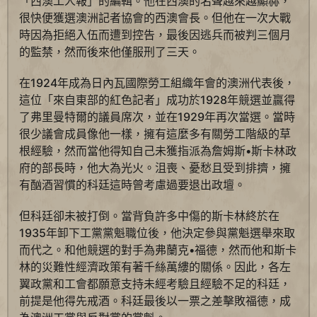
「西澳工人報」的編輯。他在西澳的名聲越來越顯赫，
很快便獲選澳洲記者協會的西澳會長。但他在一次大戰
時因為拒絕入伍而遭到控告，最後因逃兵而被判三個月
的監禁，然而後來他僅服刑了三天。
在1924年成為日內瓦國際勞工組織年會的澳洲代表後，
這位「來自東部的紅色記者」成功於1928年競選並贏得
了弗里曼特爾的議員席次，並在1929年再次當選。當時
很少議會成員像他一樣，擁有這麼多有關勞工階級的草
根經驗，然而當他得知自己未獲指派為詹姆斯•斯卡林政
府的部長時，他大為光火。沮喪、憂愁且受到排擠，擁
有酗酒習慣的科廷這時曾考慮過要退出政壇。
但科廷卻未被打倒。當背負許多中傷的斯卡林終於在
1935年卸下工黨黨魁職位後，他決定參與黨魁選舉來取
而代之。和他競選的對手為弗蘭克•福德，然而他和斯卡
林的災難性經濟政策有著千絲萬縷的關係。因此，各左
翼政黨和工會都願意支持未經考驗且經驗不足的科廷，
前提是他得先戒酒。科廷最後以一票之差擊敗福德，成