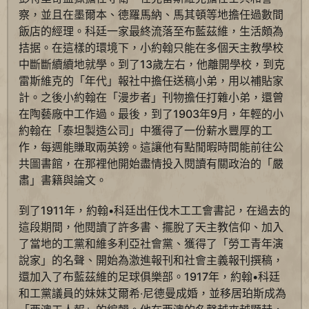
察，並且在墨爾本、德羅馬納、馬其頓等地擔任過數間
飯店的經理。科廷一家最終流落至布藍茲維，生活頗為
拮据。在這樣的環境下，小約翰只能在多個天主教學校
中斷斷續續地就學。到了13歲左右，他離開學校，到克
雷斯維克的「年代」報社中擔任送稿小弟，用以補貼家
計。之後小約翰在「漫步者」刊物擔任打雜小弟，還曾
在陶藝廠中工作過。最後，到了1903年9月，年輕的小
約翰在「泰坦製造公司」中獲得了一份薪水豐厚的工
作，每週能賺取兩英鎊。這讓他有點閒暇時間能前往公
共圖書館，在那裡他開始盡情投入閱讀有關政治的「嚴
肅」書籍與論文。
到了1911年，約翰•科廷出任伐木工工會書記，在過去的
這段期間，他閱讀了許多書、擺脫了天主教信仰、加入
了當地的工黨和維多利亞社會黨、獲得了「勞工青年演
說家」的名聲、開始為激進報刊和社會主義報刊撰稿，
還加入了布藍茲維的足球俱樂部。1917年，約翰•科廷
和工黨議員的妹妹艾爾希‧尼德曼成婚，並移居珀斯成為