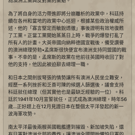
為澳洲工黨與反對黨的黨魁。
為了將自身的活力帶進即將分崩離析的政黨中，科廷持
續在各州和當地的政黨中心巡迴，根據某些政治權威所
述，他的「寡言堅定而敏銳透徹」事後證明有效地復甦
了工黨。正當工黨開始蒸蒸日上時，戰爭的爆發打亂了
所有人的計畫。大英帝國向納粹德國宣戰後，備受讚譽
的澳洲總理勞勃•孟席斯很快便宣布澳洲支持同盟國的戰
事。不幸的是，孟席斯的政黨在他前往英國時收回了對
他的支持，他因此被迫辭去總理一職。
和日本之間劍拔弩張的情勢讓所有澳洲人民坐立難安，
經歷一系列挫折和乏善可陳的候選人篩選後，議會支持
科廷就任總理（但其實他也是最缺乏經驗的一位）。科
廷於1941年10月宣誓就任，正式成為澳洲總理，時年56
歲…正好趕上在12月見證日本在整個太平洋發起的新一
波海軍攻勢。
南太平洋最後兩艘英國戰艦遭到摧毀、新加坡失陷，還
有日軍對澳洲北部的轟炸，讓澳洲全國開始懼怕日軍的