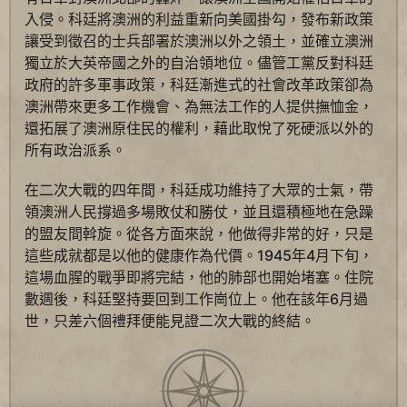
入侵。科廷將澳洲的利益重新向美國掛勾，發布新政策
讓受到徵召的士兵部署於澳洲以外之領土，並確立澳洲
獨立於大英帝國之外的自治領地位。儘管工黨反對科廷
政府的許多軍事政策，科廷漸進式的社會改革政策卻為
澳洲帶來更多工作機會、為無法工作的人提供撫恤金，
還拓展了澳洲原住民的權利，藉此取悅了死硬派以外的
所有政治派系。
在二次大戰的四年間，科廷成功維持了大眾的士氣，帶
領澳洲人民撐過多場敗仗和勝仗，並且還積極地在急躁
的盟友間斡旋。從各方面來說，他做得非常的好，只是
這些成就都是以他的健康作為代價。1945年4月下旬，
這場血腥的戰爭即將完結，他的肺部也開始堵塞。住院
數週後，科廷堅持要回到工作崗位上。他在該年6月過
世，只差六個禮拜便能見證二次大戰的終結。