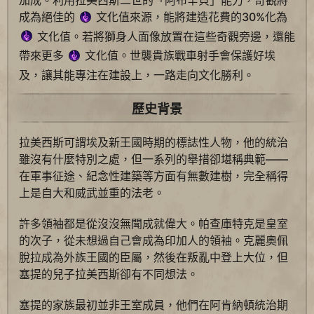
加成。利用拉美西斯二世的「阿布辛貝」能力，奇觀將
成為絕佳的
文化值來源，能將建造花費的30%化為
文化值。若將獅身人面像放置在這些奇觀旁邊，還能
帶來更多
文化值。世襲貴族戰車射手會保護好埃
及，讓其能專注在建設上，一路走向文化勝利。
歷史背景
拉美西斯可謂埃及新王國時期的標誌性人物，他的統治
雖沒有什麼特別之處，但一系列的舉措卻堪稱典範——
在軍事征途、紀念性建築等方面有無數建樹，完全稱得
上是自大和威武並重的法老。
許多領袖都是從沒沒無聞成就偉大。帕查庫特克是皇室
的次子，從未想過自己會成為印加人的領袖。克麗奧佩
脫拉成為外族王國的臣屬，然後在叛亂中登上大位，但
塞提的兒子拉美西斯卻有不同想法。
塞提的家族最初並非王室成員，他們在阿肯納頓統治期