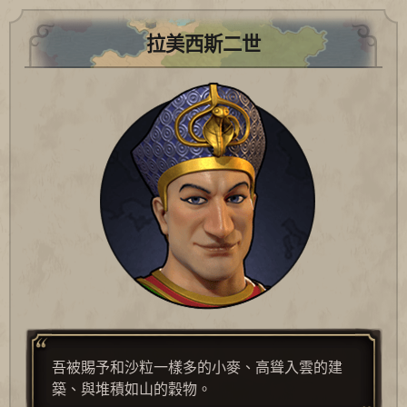
拉美西斯二世
吾被賜予和沙粒一樣多的小麥、高聳入雲的建
築、與堆積如山的穀物。