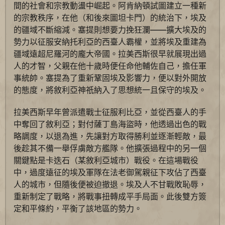
間的社會和宗教動盪中崛起。阿肯納頓試圖建立一種新
的宗教秩序，在他（和後來圖坦卡門）的統治下，埃及
的疆域不斷縮減。塞提則想要力挽狂瀾——擴大埃及的
勢力以征服安納托利亞的西臺人霸權，並將埃及重建為
疆域遠超尼羅河的龐大帝國。拉美西斯很早就展現出過
人的才智，父親在他十歲時便任命他輔佐自己，擔任軍
事統帥。塞提為了重新鞏固埃及影響力，便以對外開放
的態度，將敘利亞神祇納入了思想統一且保守的埃及。
拉美西斯早年曾派遣戰士征服利比亞，並從西臺人的手
中奪回了敘利亞；對付薩丁島海盜時，他透過出色的戰
略調度，以退為進，先讓對方取得勝利並逐漸輕敵，最
後趁其不備一舉俘虜敵方艦隊。他擴張過程中的另一個
關鍵點是卡迭石（某敘利亞城市）戰役。在這場戰役
中，過度遠征的埃及軍隊在法老御駕親征下攻佔了西臺
人的城市，但隨後便被迫撤退。埃及人不甘戰敗恥辱，
重新制定了戰略，將戰事扭轉成平手局面。此後雙方簽
定和平條約，平衡了該地區的勢力。