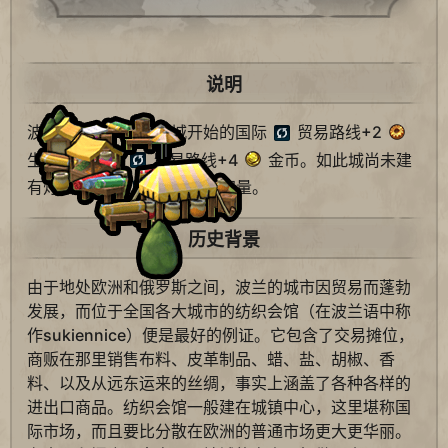
说明
波兰特色建筑。从此城开始的国际
贸易路线+2
生产力；国内
贸易路线+4
金币。如此城尚未建
有灯塔，则+1
贸易路线容量。
历史背景
由于地处欧洲和俄罗斯之间，波兰的城市因贸易而蓬勃
发展，而位于全国各大城市的纺织会馆（在波兰语中称
作sukiennice）便是最好的例证。它包含了交易摊位，
商贩在那里销售布料、皮革制品、蜡、盐、胡椒、香
料、以及从远东运来的丝绸，事实上涵盖了各种各样的
进出口商品。纺织会馆一般建在城镇中心，这里堪称国
际市场，而且要比分散在欧洲的普通市场更大更华丽。