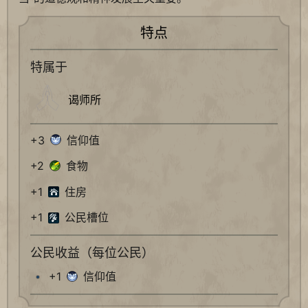
特点
特属于
谒师所
+3
信仰值
+2
食物
+1
住房
+1
公民槽位
公民收益（每位公民）
+1
信仰值