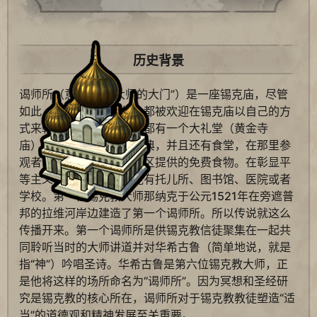
历史背景
谒师所（意为“通往大师的大门”）是一座锡克庙，尽管
如此，所有不同信仰的人都被欢迎在锡克庙以自己的方
式来朝拜。谒师所传统上都有一个大礼堂（黄金寺
庙），里面摆放有锡金圣典，并且还有食堂，在那里参
观者可以分享食用锡克社区提供的免费食物。在彰显平
等主义的建筑群里也可能有托儿所、图书馆、医院或者
学校。第一位锡克教大师那纳克于公元1521年在旁遮普
邦的拉维河岸边建造了第一个谒师所。所以传说就这么
传播开来。第一个谒师所是供锡克教信徒聚集在一起共
同聆听当时的大师讲道并对华希古鲁（简单地说，就是
指“神”）吟唱圣诗。华希古鲁是第六位锡克教大师，正
是他将这样的场所命名为“谒师所”。因为冥想和圣经研
究是锡克教的核心所在，谒师所对于锡克教教徒塑造“适
当”的道德观和精神发展至关重要。