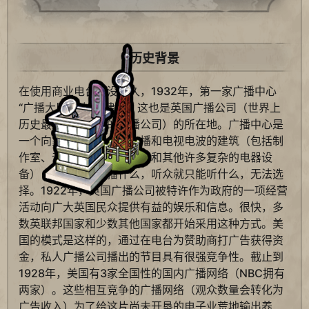
历史背景
在使用商业电台后没多久，1932年，第一家广播中心
“广播大厦”开始兴建了，这也是英国广播公司（世界上
历史最悠久，最大的广播公司）的所在地。广播中心是
一个向家庭接收器发送广播和电视电波的建筑（包括制
作室、音响控制室、天线，和其他许多复杂的电器设
备），所以它每次播什么，听众就只能听什么，无法选
择。1922年，英国广播公司被特许作为政府的一项经营
活动向广大英国民众提供有益的娱乐和信息。很快，多
数英联邦国家和少数其他国家都开始采用这种方式。美
国的模式是这样的，通过在电台为赞助商打广告获得资
金，私人广播公司播出的节目具有很强竞争性。截止到
1928年，美国有3家全国性的国内广播网络（NBC拥有
两家）。这些相互竞争的广播网络（观众数量会转化为
广告收入）为了给这片尚未开垦的电子业荒地输出养