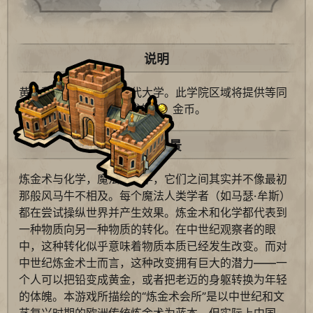
说明
黄金黎明协会专属，替代大学。此学院区域将提供等同
于其
科技值相邻加成的
金币。
历史背景
炼金术与化学，魔法与科学，它们之间其实并不像最初
那般风马牛不相及。每个魔法人类学者（如马瑟·牟斯）
都在尝试操纵世界并产生效果。炼金术和化学都代表到
一种物质向另一种物质的转化。在中世纪观察者的眼
中，这种转化似乎意味着物质本质已经发生改变。而对
中世纪炼金术士而言，这种改变拥有巨大的潜力——一
个人可以把铅变成黄金，或者把老迈的身躯转换为年轻
的体魄。本游戏所描绘的“炼金术会所”是以中世纪和文
艺复兴时期的欧洲传统炼金术为蓝本，但实际上中国、