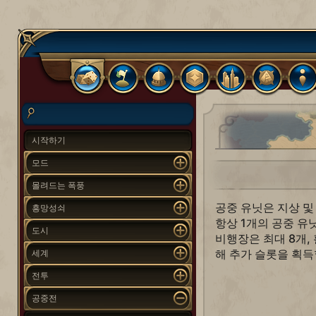
시작하기
모드
몰려드는 폭풍
공중 유닛은 지상 및
흥망성쇠
항상 1개의 공중 유
도시
비행장은 최대 8개,
해 추가 슬롯을 획득
세계
전투
공중전