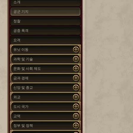
소개
공군 기지
정찰
공중 폭격
요격
유닛 이동
과학 및 기술
문화 및 사회 제도
금과 경제
신앙 및 종교
외교
도시 국가
교역
정부 및 정책