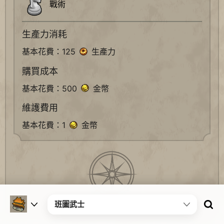
戰術
生產力消耗
基本花費：125
生產力
購買成本
基本花費：500
金幣
維護費用
基本花費：1
金幣
班圖武士