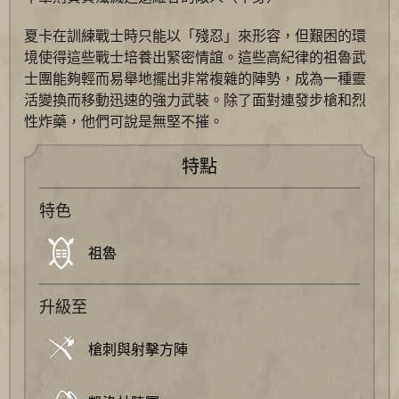
夏卡在訓練戰士時只能以「殘忍」來形容，但艱困的環
境使得這些戰士培養出緊密情誼。這些高紀律的祖魯武
士團能夠輕而易舉地擺出非常複雜的陣勢，成為一種靈
活變換而移動迅速的強力武裝。除了面對連發步槍和烈
性炸藥，他們可說是無堅不摧。
特點
特色
祖魯
升級至
槍刺與射擊方陣