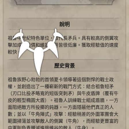
說明
祖魯中世紀特色單位，取代長矛兵。具有較高的側翼攻
擊加成，造價和維護費用皆很低廉。獲取經驗值的速度
較快。
歷史背景
祖魯族野心勃勃的首領夏卡領導著這個剽悍的戰士政
權，並創造出了一種嶄新的戰鬥方式：結合祖魯短矛
（刃口比投矛略寬的短版突刺矛）與牛皮盾牌（覆有牛
皮的輕型橢圓大盾）。祖魯人訓練戰士組成盾牆，一方
面阻絕敵方所投擲的鈍器，一方面隱蔽他們真正的人
數；並以「牛角陣式」攻擊：經驗稍差的外圍軍團會大
範圍掃蕩並攻擊敵人的側翼（牛角），而經驗更豐富的
中軍則負責殲滅進退維谷的敵人（牛身）。