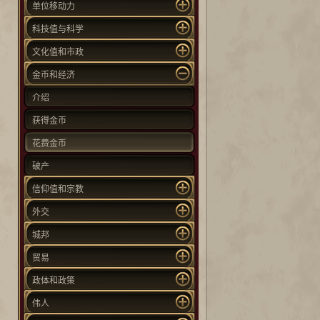
单位移动力
科技值与科学
文化值和市政
金币和经济
介绍
获得金币
花费金币
破产
信仰值和宗教
外交
城邦
贸易
政体和政策
伟人