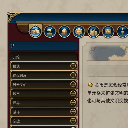
开始
模式
迭起兴衰
金币是您会经常
风云变幻
单元格来扩张文明
城市
也可与其他文明交
世界
战斗
空战