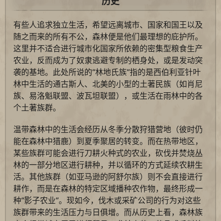
历史
有些人追求独立生活，希望远离城市、国家和国王以及
随之而来的所有不公，森林便是他们最理想的庇护所。
这里并不适合进行城市化国家所依赖的密集型粮食生产
农业，反而成为了奴隶逃避专制的栖身处，或是发动突
袭的基地。此处所说的“林地氏族”指的是西伯利亚针叶
林中生活的通古斯人、北美的小型的土著民族（如肖尼
族、易洛魁联盟、波瓦坦联盟），或生活在雨林中的各
个土著族群。
温带森林中的生活会经历从冬季分散狩猎营地（彼时仍
能在森林中猎鹿）到夏季聚居的转变。而在热带地区，
某些族群可能会进行刀耕火种式的农业，砍伐并焚烧丛
林的一部分地区进行耕种，并以循环的方式延续农耕生
活。其他族群（如亚马逊的阿舒尔族）则不会直接进行
耕作，而是在森林的特定区域播种农作物，最终形成一
种“影子农业”。现如今，伐木或采矿公司的行为对这些
族群带来的生活压力与日俱增。而从历史上看，森林族