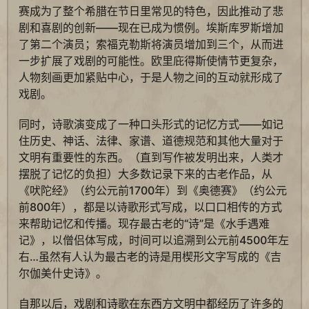
赛成为了整个希腊在节日里常见的特色，因此推动了悲
剧和喜剧的创新——现在已成为惯例。埃斯库罗斯增加
了第二个演员；索福克勒斯将演员增加到三个，从而进
一步扩展了戏剧的可能性。欧里庇得斯使情节更复杂，
人物刻画更加紧贴中心，于是人物之间的互动就形成了
戏剧。
同时，诗歌演变成了一种口头形式的记忆方式——如记
住历史、神话、法律、家谱、道德规范和其他大量对于
文明有重要性的东西。（直到写作被发明出来，人类才
摆脱了记忆的负担）大多数记录下来的古老作品，从
《吠陀经》（约公元前1700年）到《奥德赛》（约公元
前800年），都是以诗歌形式写成，以口口相传的方式
来帮助记忆和传播。现存最古老的“诗”是《水手遇难
记》，以僧侣体写成，时间可以追溯到公元前4500年左
右…虽然有人认为最古老的诗是用楔形文字写成的《吉
尔伽美什史诗》。
自那以后，戏剧和诗歌在东西方文明中都经历了许多的