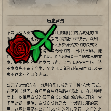
历史背景
不是所有人类文明（至少直到那些阴沉的清教徒的到
来）都否认戏剧能带来刺激或诗歌能带来快乐。戏剧
——其中的一种——存在于大多数原始文化的仪式之
中。然而这样的仪式确实是戏剧化的，正因为如此，他
们并不会引起戏剧的出现。舞台剧需要一个唱或说的文
本，诗歌是它的一种发展形式，最早出现在古希腊。诗
歌本身先于识字产生，至少可以追溯到荷马时代以及美
索不达米亚的口传史诗。
公元前6世纪左右，戏剧在雅典成为了一种“艺术”形式。
在酒神节期间，合唱团会吟唱希腊神话故事。在某种程
度上，狄俄尼索斯的祭司会以泰斯庇斯的名义开始与合
唱团对话。相传，泰斯庇斯也是第一个戏剧比赛的冠
军，这场比赛是在公元前534年的雅典举行。这样的比