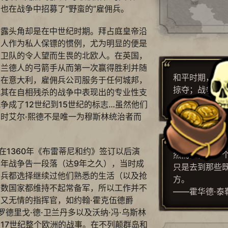
也在战争中招募了“野蛮的”雇佣兵。
崭露头角却是在中世纪时期。拜占庭皇帝沿
国人作为私人保镖的惯例，尤为明显的便是
吉卫队的令人望而生畏的北欧人。在英国，
佛兰德人的弓箭手从而第一次赢得胜利并随
和平时期，老
。在意大利，雇佣兵公司服务于任何城邦，
掠夺；战争时
就其在自相残杀的战争中表现出的专业性支
——尼可罗·马
争成了12世纪到15世纪的标志…虽然他们
时艾尔·熙德不是唯一为穆斯林统治者而
是在1360年《布雷蒂尼和约》签订以后演
然而，作为一
年战争告一段落（达9年之久），当时成
只是去到那些
士兵都选择继续过他们熟悉的生活（以及抢
方。
多数国家都维持不起常备军，所以工作并不
——霍华德·泰
又无情的指挥官，如约翰·霍克伍德爵
罗德里戈·德·卫兰丹多以及沃纳·冯·乌斯林
17世纪整个欧洲的战事。在不列颠群岛和