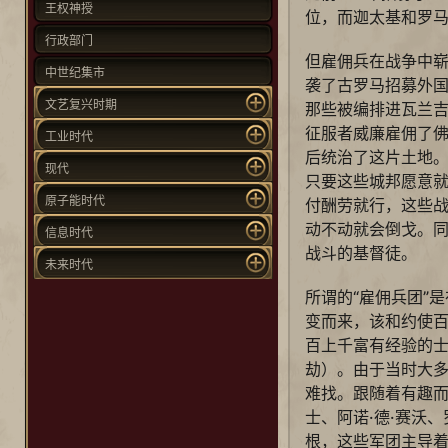
王权神授
位，而迦太基和罗马
行政部门
但雇佣兵在战争中
中世纪集市
袭了古罗马招募外
文艺复兴时期
那些被编排进瓦兰
征服者威廉雇佣了
工业时代
后统治了这片土地
现代
只要这些城邦愿意
原子能时代
付酬劳就行，这些战
动不动就会倒戈。同
信息时代
战斗的基督徒。
未来时代
所谓的“雇佣兵团”
变而来，该和约使百
百上千富有经验的
劫）。由于当时大
难找。跟随着有趣而
士、阿诺·德·赛沃、
根，这些军团主导着