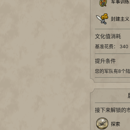
军事训练
封建主义
文化值消耗
基准花费： 340
提升条件
您的军队有8个
接下来解锁的
探索