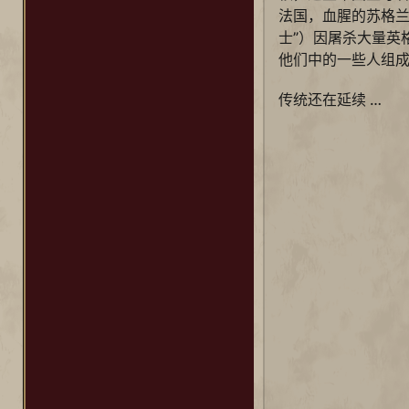
法国，血腥的苏格兰
士”）因屠杀大量英
他们中的一些人组
传统还在延续 …