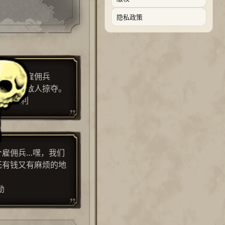
隐私政策
百姓受到雇佣兵
期，受到敌人掠夺。
基亚维利
个雇佣兵…嘿，我们
既有钱又有麻烦的地
勒