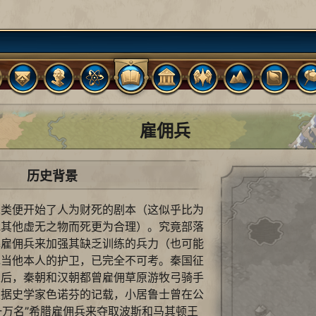
雇佣兵
历史背景
人类便开始了人为财死的剧本（这似乎比为
或其他虚无之物而死更为合理）。究竟部落
募雇佣兵来加强其缺乏训练的兵力（也可能
充当他本人的护卫，已完全不可考。秦国征
家后，秦朝和汉朝都曾雇佣草原游牧弓骑手
根据史学家色诺芬的记载，小居鲁士曾在公
“一万名”希腊雇佣兵来夺取波斯和马其顿王