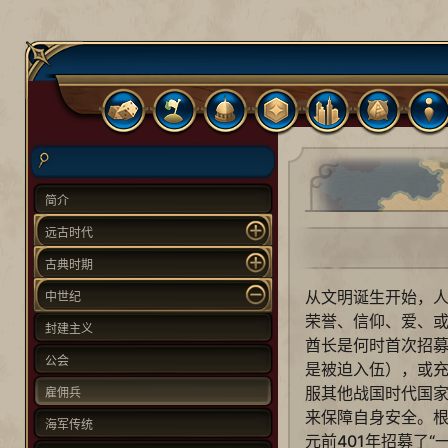
简介
远古时代
古典时期
从文明诞生开始，
中世纪
荣誉、信仰、爱、
封建主义
酋长是何时首次招
公会
是被迫入伍），或
服其他战国时代国
雇佣兵
来保障自身安全。
海军传统
元前401年招募了