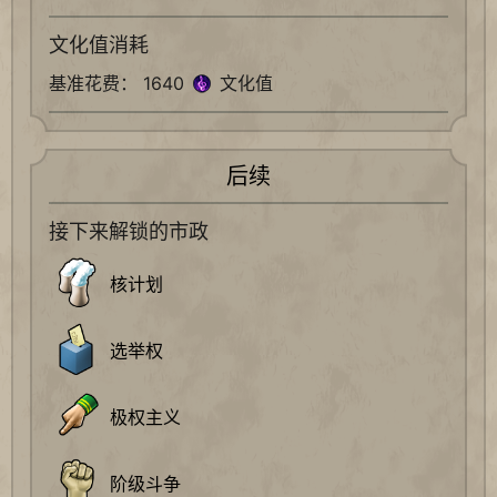
文化值消耗
基准花费： 1640
文化值
后续
接下来解锁的市政
核计划
选举权
极权主义
阶级斗争