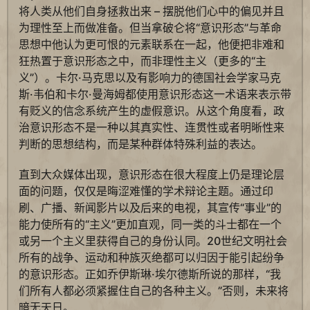
将人类从他们自身拯救出来 – 摆脱他们心中的偏见并且
为理性至上而做准备。但当拿破仑将“意识形态”与革命
思想中他认为更可恨的元素联系在一起，他便把非难和
狂热置于意识形态之中，而非理性主义（更多的“主
义”）。卡尔·马克思以及有影响力的德国社会学家马克
斯·韦伯和卡尔·曼海姆都使用意识形态这一术语来表示带
有贬义的信念系统产生的虚假意识。从这个角度看，政
治意识形态不是一种以其真实性、连贯性或者明晰性来
判断的思想结构，而是某种群体特殊利益的表达。
直到大众媒体出现，意识形态在很大程度上仍是理论层
面的问题，仅仅是晦涩难懂的学术辩论主题。通过印
刷、广播、新闻影片以及后来的电视，其宣传“事业”的
能力使所有的“主义”更加直观，同一类的斗士都在一个
或另一个主义里获得自己的身份认同。20世纪文明社会
所有的战争、运动和种族灭绝都可以归因于能引起纷争
的意识形态。正如乔伊斯琳·埃尔德斯所说的那样，“我
们所有人都必须紧握住自己的各种主义。”否则，未来将
暗无天日。