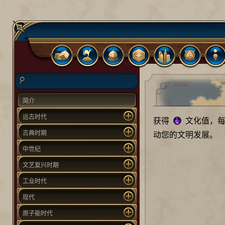
简介
远古时代
获得
文化值，每
古典时期
动您的文明发展。
中世纪
文艺复兴时期
工业时代
现代
原子能时代