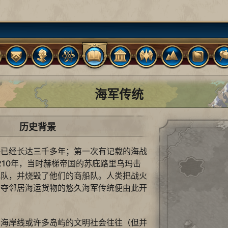
海军传统
历史背景
争已经长达三千多年；第一次有记载的海战
210年，当时赫梯帝国的苏庇路里乌玛击
舰队，并烧毁了他们的商船队。人类把战火
掠夺邻居海运货物的悠久海军传统便由此开
阔海岸线或许多岛屿的文明社会往往（但并