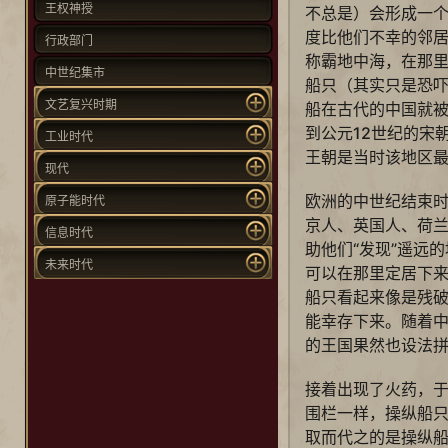
王权神授
不总是）会形成一
度比他们不幸的邻
行政部门
称霸地中海，在那
中世纪集市
船只（其实只是恐
文艺复兴时期
船在古代的中国就
到公元12世纪的宋
工业时代
王朝是当时该地区
现代
欧洲的中世纪结束
原子能时代
京人、英国人、荷
信息时代
助他们“发现”遥远
未来时代
可以在那里定居下
船只看起来像是残
能幸存下来。随着
的王国果然也设法
接着出现了火药，
围栏一样，操纵船
取而代之的是操纵