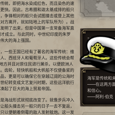
个传统，即把海水染成红色，而且染色的速
居更快。因此，古希腊和迦太基成排的船只
里，争锋相对的船只会试图撞击或登上其他
吓对方离开，就如陆地上的军队所为）。战
被发明了出来，但是中国第一支常备海军直
朝才成立。与此同时，中世纪印度的朱罗
对战争来讲，
最伟大的海上强国。
种挑衅。它是
——西奥多·罗
时，一些王国已经有了著名的海军传统：维
兰人、西班牙人和葡萄牙人。这些传统会帮
的地方并且对原住民进行屠杀，以便欧洲人
来。齿轮，轻快帆船和大帆船不仅使备桨的
破品，更是可以确保它在穿越辽阔的公海时
海军是传统和
中世纪转变成文艺复兴时期，这些远洋航行
——在这两方
拼凑起了巨大的海上贸易帝国。
和信心。
——阿利·伯克
于是海战形式就彻底改变了。就像步兵冲入
只让船头撞击另一船只的日子一去不复返，
船只以便朝着倒霉的敌人发射舷炮。这一发