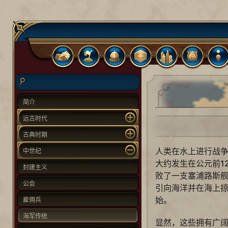
简介
远古时代
古典时期
人类在水上进行战
中世纪
大约发生在公元前1
封建主义
败了一支塞浦路斯
公会
引向海洋并在海上
始。
雇佣兵
海军传统
显然，这些拥有广