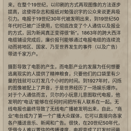
来，在整个19世纪，以印刷的方式再现图像的方法逐步
提高，这使得杂志和报纸对勉强识字的公众来说更具吸
引力。电报于19世纪30年代被发明出来，到19世纪50
年代时已被广泛使用，它彻底改变了个人通信以及报业
的方式，因为新闻真正变得很“新”。1863年的跨大西洋
电缆铺设完成后，廉价报刊能够通过电报电缆的连续流
动而将地区、国家、乃至世界发生的事件（以及广告）
带进千家万户。
摄影导致了电影的产生，而电影产业的发展为任何想要
逃离现实的人提供了精神粮食，只要他们的口袋里有少
量的钱就可以打发几个小时的时间。到1927年时，闪烁
的图像被配上了声音，于是世界经历了一场娱乐爆炸。
对于个人通信而言，贝尔的小玩意儿意图取代电报，他
发明的“电话”能够在任何时间把所有人联系在一起。无
线电报也最终导致了无线电广播被发明出来，自此，“商
业”电台成为了第一个广播大众媒体，它可以直接向各家
各户播送音乐、新闻和广告。很快，在20世纪50年代，
凭借令人难以置信的传播速度，电视变成了打发时间最