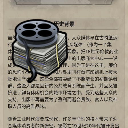
历史背景
虽然有些历史学家固执地认为，大众媒体早在古腾堡运
行印刷机之时就开始了，但“大众媒体”（作为一个集
体）本质上是一种工业时代的现象。把18世纪伦敦商业
印刷产业的发展 – 以格拉布街上的出版商为中心——说
成是大众媒体的开端更为合理，因为正是在这里，廉价
的恐怖小说、色情小说和八卦周刊在蒸汽印刷机上被大
批地生产出来。这些全都被卖给了不断增长的初期读者
群，这些人都是因新的公共教育系统而产生，并且又被
挤进了鲜有休闲机会的城市环境之中。受到这些大众的
支持，出版不再需要为了盈利而迎合贵族、富人以及神
职人员的高雅品味。
随着工业时代演变成现代，许多革命性的技术带来了迎
合媒体消费者的新途径。摄影在19世纪20年代被开发出