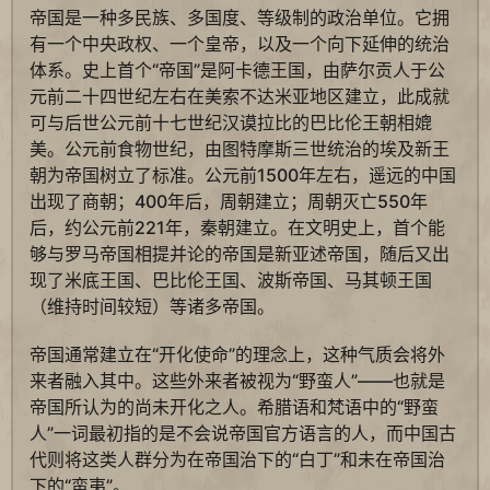
帝国是一种多民族、多国度、等级制的政治单位。它拥
有一个中央政权、一个皇帝，以及一个向下延伸的统治
体系。史上首个“帝国”是阿卡德王国，由萨尔贡人于公
元前二十四世纪左右在美索不达米亚地区建立，此成就
可与后世公元前十七世纪汉谟拉比的巴比伦王朝相媲
美。公元前食物世纪，由图特摩斯三世统治的埃及新王
朝为帝国树立了标准。公元前1500年左右，遥远的中国
出现了商朝；400年后，周朝建立；周朝灭亡550年
后，约公元前221年，秦朝建立。在文明史上，首个能
够与罗马帝国相提并论的帝国是新亚述帝国，随后又出
现了米底王国、巴比伦王国、波斯帝国、马其顿王国
（维持时间较短）等诸多帝国。
帝国通常建立在“开化使命”的理念上，这种气质会将外
来者融入其中。这些外来者被视为“野蛮人”——也就是
帝国所认为的尚未开化之人。希腊语和梵语中的“野蛮
人”一词最初指的是不会说帝国官方语言的人，而中国古
代则将这类人群分为在帝国治下的“白丁”和未在帝国治
下的“蛮夷”。