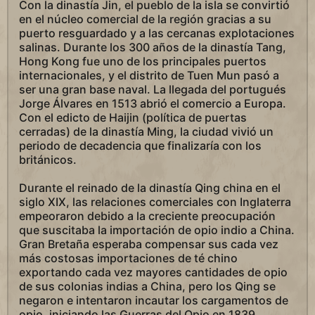
Con la dinastía Jin, el pueblo de la isla se convirtió
en el núcleo comercial de la región gracias a su
puerto resguardado y a las cercanas explotaciones
salinas. Durante los 300 años de la dinastía Tang,
Hong Kong fue uno de los principales puertos
internacionales, y el distrito de Tuen Mun pasó a
ser una gran base naval. La llegada del portugués
Jorge Álvares en 1513 abrió el comercio a Europa.
Con el edicto de Haijin (política de puertas
cerradas) de la dinastía Ming, la ciudad vivió un
periodo de decadencia que finalizaría con los
británicos.
Durante el reinado de la dinastía Qing china en el
siglo XIX, las relaciones comerciales con Inglaterra
empeoraron debido a la creciente preocupación
que suscitaba la importación de opio indio a China.
Gran Bretaña esperaba compensar sus cada vez
más costosas importaciones de té chino
exportando cada vez mayores cantidades de opio
de sus colonias indias a China, pero los Qing se
negaron e intentaron incautar los cargamentos de
opio, iniciando las Guerras del Opio en 1839