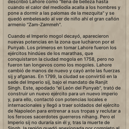
describió Lahore como "llena de belleza hasta
cuando el calor del mediodía acalla a los hombres y
pone a dormir a las palomas de la mezquita" y se
quedó embelesado al ver de niño ahí el gran cañón
armenio "Zam-Zammeh".
Cuando el Imperio mogol decayó, aparecieron
nuevas potencias en la zona que lucharon por el
Punyab. Los primeros en tomar Lahore fueron los
ejércitos hindúes de los marathas, que
conquistaron la ciudad mogola en 1758, pero no
fueron tan longevos como los mogoles. Lahore
cambió de manos de nuevo y cayó ante las fuerzas
sij y afganas. En 1799, la ciudad se convirtió en la
sede del Imperio sij, bajo el mandato de Ranjit
Singh. Este, apodado "el León del Punyab", trató de
construir un nuevo ejército para un nuevo imperio
y, para ello, contactó con potencias locales e
internacionales y llegó a traer soldados del ejército
de Napoleón para entrenar a sus tropas y reclutar a
los feroces sacerdotes guerreros nihang. Pero el
Imperio sij no duraría sin él y, tras la muerte de
Singh, la región quedó anexionada por completo al