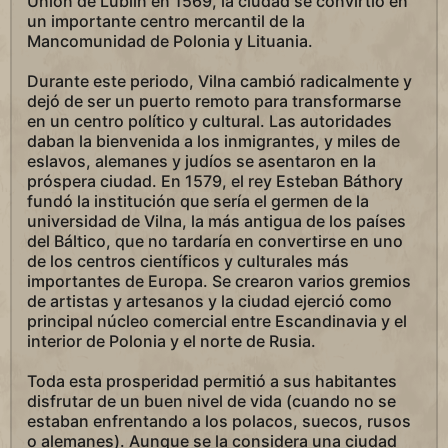
Unión de Lublin en 1569, la ciudad se convirtió en
un importante centro mercantil de la
Mancomunidad de Polonia y Lituania.
Durante este periodo, Vilna cambió radicalmente y
dejó de ser un puerto remoto para transformarse
en un centro político y cultural. Las autoridades
daban la bienvenida a los inmigrantes, y miles de
eslavos, alemanes y judíos se asentaron en la
próspera ciudad. En 1579, el rey Esteban Báthory
fundó la institución que sería el germen de la
universidad de Vilna, la más antigua de los países
del Báltico, que no tardaría en convertirse en uno
de los centros científicos y culturales más
importantes de Europa. Se crearon varios gremios
de artistas y artesanos y la ciudad ejerció como
principal núcleo comercial entre Escandinavia y el
interior de Polonia y el norte de Rusia.
Toda esta prosperidad permitió a sus habitantes
disfrutar de un buen nivel de vida (cuando no se
estaban enfrentando a los polacos, suecos, rusos
o alemanes). Aunque se la considera una ciudad