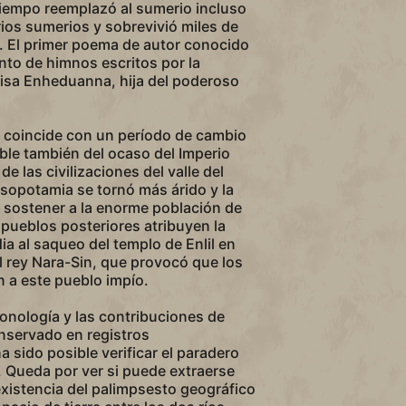
tiempo reemplazó al sumerio incluso
orios sumerios y sobrevivió miles de
o. El primer poema de autor conocido
nto de himnos escritos por la
tisa Enheduanna, hija del poderoso
a coincide con un período de cambio
ble también del ocaso del Imperio
de las civilizaciones del valle del
esopotamia se tornó más árido y la
 sostener a la enorme población de
 pueblos posteriores atribuyen la
a al saqueo del templo de Enlil en
l rey Nara-Sin, que provocó que los
 a este pueblo impío.
ronología y las contribuciones de
nservado en registros
 sido posible verificar el paradero
. Queda por ver si puede extraerse
existencia del palimpsesto geográfico