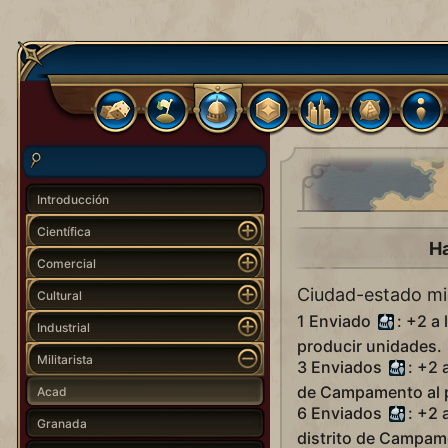
Introducción
Científica
Ha
Comercial
Ciudad-estado mil
Cultural
1 Enviado
: +2 a
Industrial
producir unidades.
Militarista
3 Enviados
: +2 
de Campamento al p
Acad
6 Enviados
: +2 
Granada
distrito de Campam