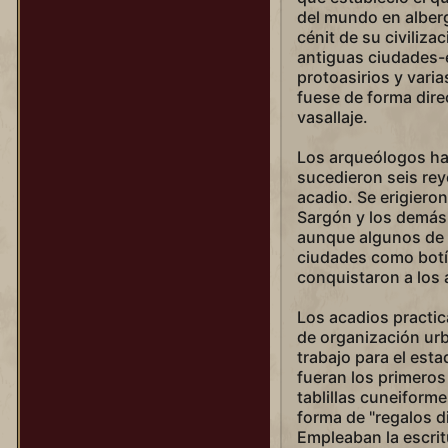
del mundo en alberg
cénit de su civiliza
antiguas ciudades-e
protoasirios y varia
fuese de forma dire
vasallaje.
Los arqueólogos ha
sucedieron seis rey
acadio. Se erigiero
Sargón y los demás
aunque algunos de e
ciudades como botí
conquistaron a los 
Los acadios practi
de organización urb
trabajo para el esta
fueran los primeros
tablillas cuneiforme
forma de "regalos di
Empleaban la escrit