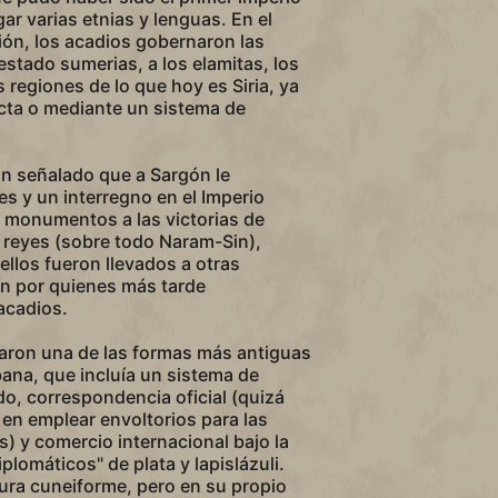
ar varias etnias y lenguas. En el
ción, los acadios gobernaron las
stado sumerias, a los elamitas, los
s regiones de lo que hoy es Siria, ya
cta o mediante un sistema de
n señalado que a Sargón le
es y un interregno en el Imperio
n monumentos a las victorias de
 reyes (sobre todo Naram-Sin),
llos fueron llevados a otras
n por quienes más tarde
acadios.
caron una de las formas más antiguas
ana, que incluía un sistema de
do, correspondencia oficial (quizá
 en emplear envoltorios para las
s) y comercio internacional bajo la
plomáticos" de plata y lapislázuli.
ura cuneiforme, pero en su propio