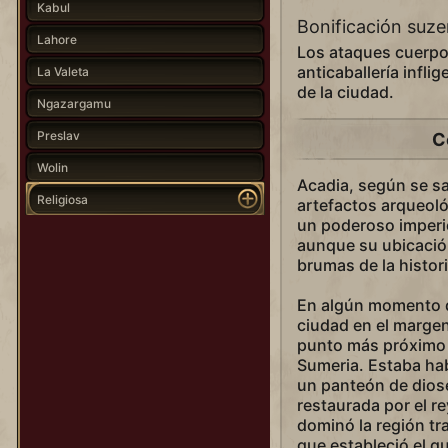
Kabul
Bonificación suz
Lahore
Los ataques cuerpo
anticaballería infli
La Valeta
de la ciudad.
Ngazargamu
Preslav
C
Wolin
Acadia, según se sab
Religiosa
artefactos arqueoló
un poderoso imper
aunque su ubicación
brumas de la histori
En algún momento de
ciudad en el margen 
punto más próximo al
Sumeria. Estaba ha
un panteón de diose
restaurada por el re
dominó la región tr
que estableció el q