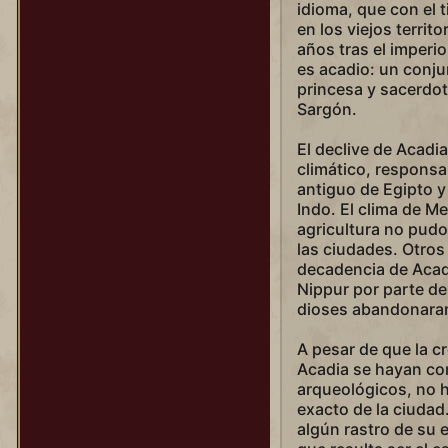
idioma, que con el 
en los viejos territ
años tras el imperi
es acadio: un conju
princesa y sacerdo
Sargón.
El declive de Acadi
climático, responsa
antiguo de Egipto y 
Indo. El clima de M
agricultura no pudo
las ciudades. Otros
decadencia de Acadi
Nippur por parte de
dioses abandonaran
A pesar de que la c
Acadia se hayan co
arqueológicos, no ha
exacto de la ciudad
algún rastro de su 