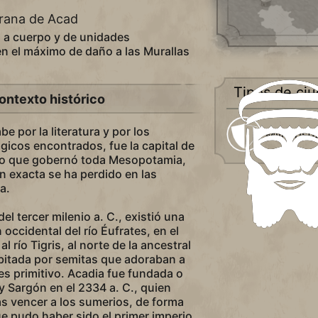
erana de Acad
 a cuerpo y de unidades
gen el máximo de daño a las Murallas
Tipos de ci
ontexto histórico
e por la literatura y por los
Militarista
gicos encontrados, fue la capital de
io que gobernó toda Mesopotamia,
 exacta se ha perdido en las
a.
l tercer milenio a. C., existió una
occidental del río Éufrates, en el
 río Tigris, al norte de la ancestral
bitada por semitas que adoraban a
s primitivo. Acadia fue fundada o
y Sargón en el 2334 a. C., quien
as vencer a los sumerios, de forma
ue pudo haber sido el primer imperio