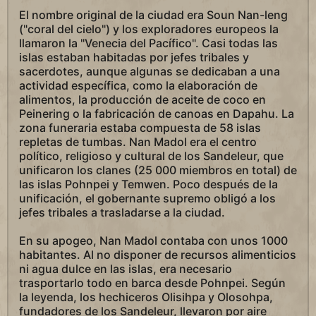
El nombre original de la ciudad era Soun Nan-leng
("coral del cielo") y los exploradores europeos la
llamaron la "Venecia del Pacífico". Casi todas las
islas estaban habitadas por jefes tribales y
sacerdotes, aunque algunas se dedicaban a una
actividad específica, como la elaboración de
alimentos, la producción de aceite de coco en
Peinering o la fabricación de canoas en Dapahu. La
zona funeraria estaba compuesta de 58 islas
repletas de tumbas. Nan Madol era el centro
político, religioso y cultural de los Sandeleur, que
unificaron los clanes (25 000 miembros en total) de
las islas Pohnpei y Temwen. Poco después de la
unificación, el gobernante supremo obligó a los
jefes tribales a trasladarse a la ciudad.
En su apogeo, Nan Madol contaba con unos 1000
habitantes. Al no disponer de recursos alimenticios
ni agua dulce en las islas, era necesario
trasportarlo todo en barca desde Pohnpei. Según
la leyenda, los hechiceros Olisihpa y Olosohpa,
fundadores de los Sandeleur, llevaron por aire