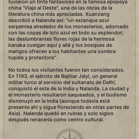
tuvieron un tinte fantasioso en la famosa epopeya
china "Viaje al Oeste", una de las obras de la
literatura china más apreciadas. Xuanzang
describió a Nalanda así: "un estanque azul
serpentea alrededor de los monasterios, adornado
con las copas de loto azul en todo su esplendor;
las deslumbrantes flores rojas de la hermosa
kanaka cuelgan aquí y allá y los bosques de
mangos ofrecen a los habitantes una sombra
tupida y protectora".
No todos los visitantes fueron tan considerados.
En 1193, el ejército de Bajtiiar Jalyi, un general
militar turco al servicio del sultanato de Delhi,
conquistó el este de la India y Nalanda. La ciudad y
el monasterio resultaron saqueados, y el budismo
disminuyó en la India (aunque todavía está
presente ahí y sigue floreciendo en otras partes de
Asia). Nalanda quedó en ruinas y solo siglos
después renacería como centro cultural.