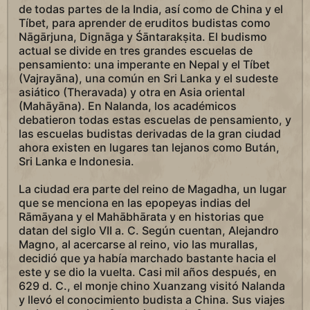
de todas partes de la India, así como de China y el
Tíbet, para aprender de eruditos budistas como
Nāgārjuna, Dignāga y Śāntarakṣita. El budismo
actual se divide en tres grandes escuelas de
pensamiento: una imperante en Nepal y el Tíbet
(Vajrayāna), una común en Sri Lanka y el sudeste
asiático (Theravada) y otra en Asia oriental
(Mahāyāna). En Nalanda, los académicos
debatieron todas estas escuelas de pensamiento, y
las escuelas budistas derivadas de la gran ciudad
ahora existen en lugares tan lejanos como Bután,
Sri Lanka e Indonesia.
La ciudad era parte del reino de Magadha, un lugar
que se menciona en las epopeyas indias del
Rāmāyana y el Mahābhārata y en historias que
datan del siglo VII a. C. Según cuentan, Alejandro
Magno, al acercarse al reino, vio las murallas,
decidió que ya había marchado bastante hacia el
este y se dio la vuelta. Casi mil años después, en
629 d. C., el monje chino Xuanzang visitó Nalanda
y llevó el conocimiento budista a China. Sus viajes