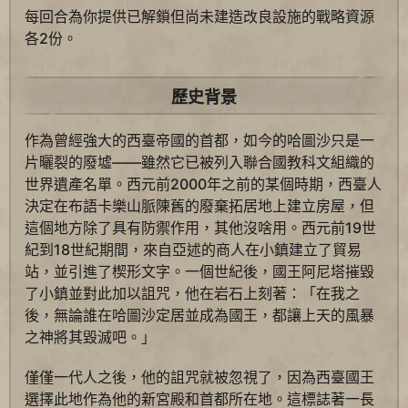
每回合為你提供已解鎖但尚未建造改良設施的戰略資源
各2份。
歷史背景
作為曾經強大的西臺帝國的首都，如今的哈圖沙只是一
片曬裂的廢墟——雖然它已被列入聯合國教科文組織的
世界遺產名單。西元前2000年之前的某個時期，西臺人
決定在布語卡樂山脈陳舊的廢棄拓居地上建立房屋，但
這個地方除了具有防禦作用，其他沒啥用。西元前19世
紀到18世紀期間，來自亞述的商人在小鎮建立了貿易
站，並引進了楔形文字。一個世紀後，國王阿尼塔摧毀
了小鎮並對此加以詛咒，他在岩石上刻著：「在我之
後，無論誰在哈圖沙定居並成為國王，都讓上天的風暴
之神將其毀滅吧。」
僅僅一代人之後，他的詛咒就被忽視了，因為西臺國王
選擇此地作為他的新宮殿和首都所在地。這標誌著一長