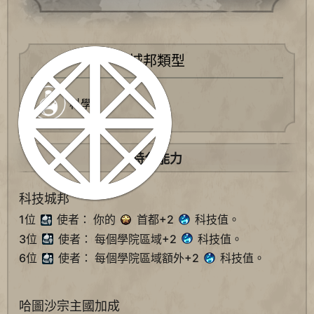
城邦類型
科學
特色能力
科技城邦
1位
使者： 你的
首都+2
科技值。
3位
使者： 每個學院區域+2
科技值。
6位
使者： 每個學院區域額外+2
科技值。
哈圖沙宗主國加成