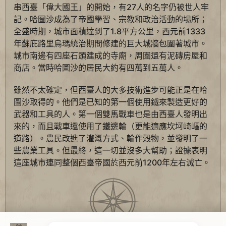
串西臺「偉大國王」的開始，有27人的名字仍被世人牢
記。哈圖沙成為了帝國學習、宗教和政治活動的場所；
全盛時期，城市面積達到了1.8平方公里，西元前1333
年蘇庇路里烏瑪統治期間修建的巨大城牆包圍著城市。
城市南邊有四座石頭建成的寺廟，周圍還有泥磚房屋和
商店。當時哈圖沙的居民大約有四萬到五萬人。
雖然不太確定，但西臺人的大多技術進步可能正是在哈
圖沙取得的。他們是已知的第一個使用鐵來製造更好的
武器和工具的人。第一個雙馬戰車也是由西臺人發明出
來的，而且戰車還使用了鐵邊輪（更能適應坎坷崎嶇的
道路）。農民改進了灌溉方式、輪作穀物，並發明了一
些農業工具。但最終，這一切並沒多大幫助；證據表明
這座城市連同整個西臺帝國於西元前1200年左右滅亡。